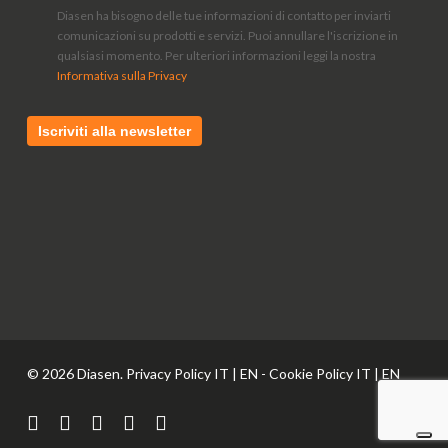
Diasen ha bisogno delle tue informazioni di contatto per inviarti
comunicazioni su prodotti e servizi. Puoi annullare l'iscrizione in
qualsiasi momento. Per ulteriori informazioni leggi la nostra
Informativa sulla Privacy
© 2026 Diasen. Privacy Policy
IT
|
EN
- Cookie Policy
IT
|
EN
facebook
pinterest
linkedin
youtube
instagram