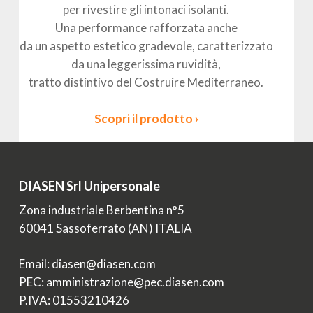
per rivestire gli intonaci isolanti.
Una performance rafforzata anche
da un aspetto estetico gradevole, caratterizzato
da una leggerissima ruvidità,
tratto distintivo del Costruire Mediterraneo.
Scopri il prodotto ›
DIASEN Srl Unipersonale
Zona industriale Berbentina n°5
60041 Sassoferrato (AN) ITALIA
Email: diasen@diasen.com
PEC: amministrazione@pec.diasen.com
P.IVA: 01553210426