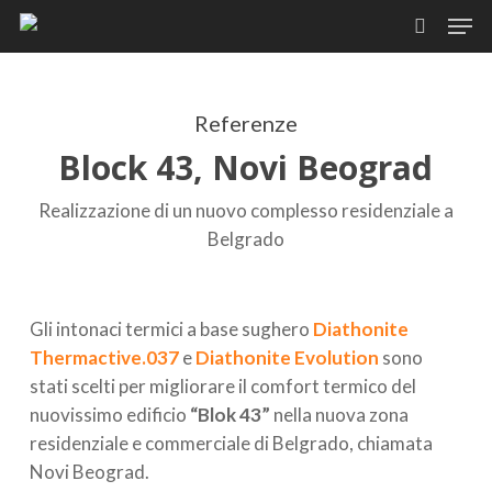
Skip
Men
to
search
main
content
Referenze
Block 43, Novi Beograd
Realizzazione di un nuovo complesso residenziale a
Belgrado
Gli intonaci termici a base sughero
Diathonite
Thermactive.037
e
Diathonite Evolution
sono
stati scelti per migliorare il comfort termico del
nuovissimo edificio
“Blok 43”
nella nuova zona
residenziale e commerciale di Belgrado, chiamata
Novi Beograd.