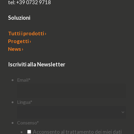
tel: +39 0732 9718
Soluzioni
Tutti i prodotti ›
Progetti ›
News ›
Iscriviti alla Newsletter
Email
*
Lingua
*
Consenso
*
Acconsento al trattamento dei miei dati