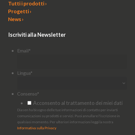
Tutti i prodotti ›
Progetti ›
News ›
Iscriviti alla Newsletter
Email
*
Lingua
*
Consenso
*
Acconsento al trattamento dei miei dati
Diasen ha bisogno delle tue informazioni di contatto per inviarti
comunicazioni su prodotti e servizi. Puoi annullare l'iscrizione in
qualsiasi momento. Per ulteriori informazioni leggi la nostra
Informativa sulla Privacy