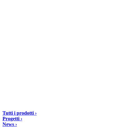
DIASEN Srl Unipersonale
Zona industriale Berbentina n°5
60041 Sassoferrato (AN) ITALIA
Email: diasen@diasen.com
PEC: amministrazione@pec.diasen.com
P.IVA: 01553210426
tel: +39 0732 9718
Soluzioni
Tutti i prodotti ›
Progetti ›
News ›