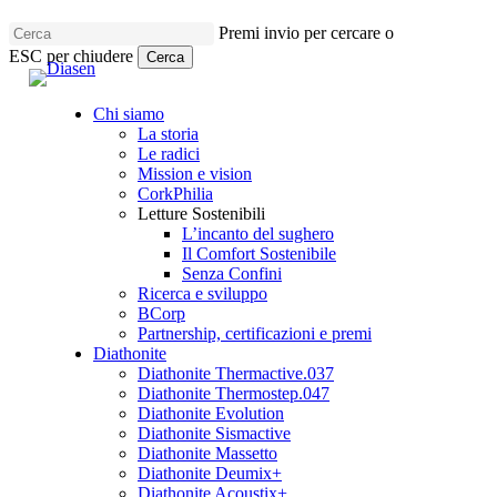
Skip
Premi invio per cercare o
to
ESC per chiudere
main
Cerca
content
Close
Search
Chi siamo
La storia
Le radici
Mission e vision
CorkPhilia
Letture Sostenibili
L’incanto del sughero
Il Comfort Sostenibile
Senza Confini
Ricerca e sviluppo
BCorp
Partnership, certificazioni e premi
Diathonite
Diathonite Thermactive.037
Diathonite Thermostep.047
Diathonite Evolution
Diathonite Sismactive
Diathonite Massetto
Diathonite Deumix+
Diathonite Acoustix+