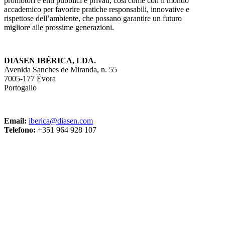
promotori e enti pubblici e privati, così come con il mondo
accademico per favorire pratiche responsabili, innovative e
rispettose dell’ambiente, che possano garantire un futuro
migliore alle prossime generazioni.
DIASEN IBÉRICA, LDA.
Avenida Sanches de Miranda, n. 55
7005-177 Évora
Portogallo
Email:
iberica@diasen.com
Telefono:
+351 964 928 107