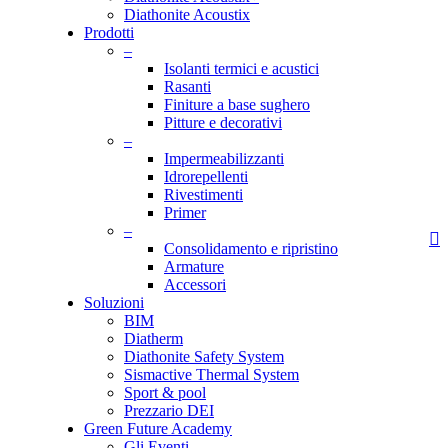
Diathonite Acoustix
Prodotti
–
Isolanti termici e acustici
Rasanti
Finiture a base sughero
Pitture e decorativi
–
Impermeabilizzanti
Idrorepellenti
Rivestimenti
Primer
–
s
Consolidamento e ripristino
Armature
Accessori
Soluzioni
BIM
Diatherm
Diathonite Safety System
Sismactive Thermal System
Sport & pool
Prezzario DEI
Green Future Academy
Gli Eventi