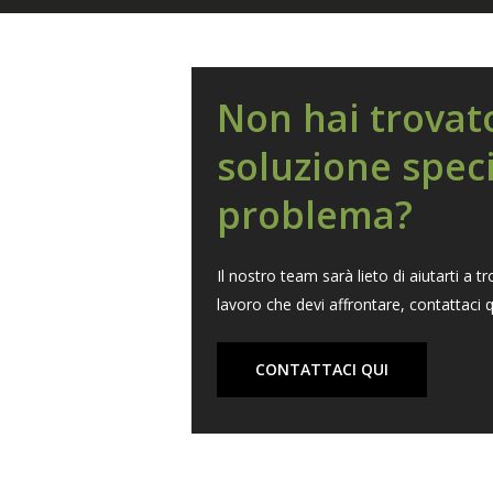
Non hai trovat
soluzione speci
problema?
Il nostro team sarà lieto di aiutarti a tr
lavoro che devi affrontare, contattaci q
CONTATTACI QUI