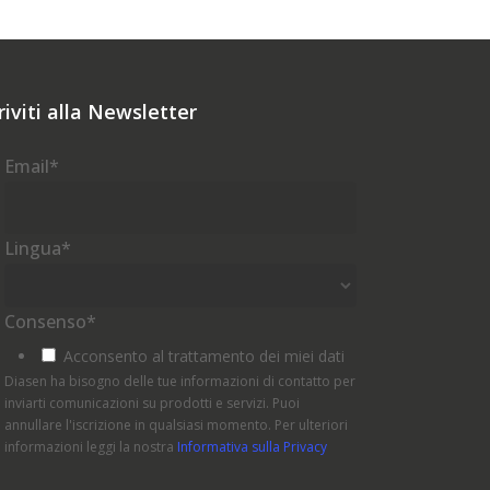
riviti alla Newsletter
Email
*
Lingua
*
Consenso
*
Acconsento al trattamento dei miei dati
Diasen ha bisogno delle tue informazioni di contatto per
inviarti comunicazioni su prodotti e servizi. Puoi
annullare l'iscrizione in qualsiasi momento. Per ulteriori
informazioni leggi la nostra
Informativa sulla Privacy