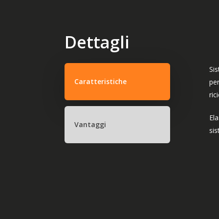
Dettagli
Sis
Caratteristiche
per
ric
Ela
Vantaggi
sis