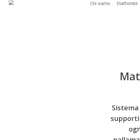
Chi siamo
Diathonite
Skip
to
main
content
Mat
Sistema 
supporti
ogn
pallaman