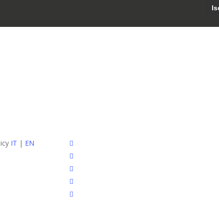
facebook
licy
IT
|
EN
pinterest
linkedin
youtube
instagram