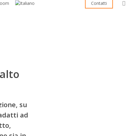
sea
room
Contatti
alto
zione, su
adatti ad
tto,
no sia in