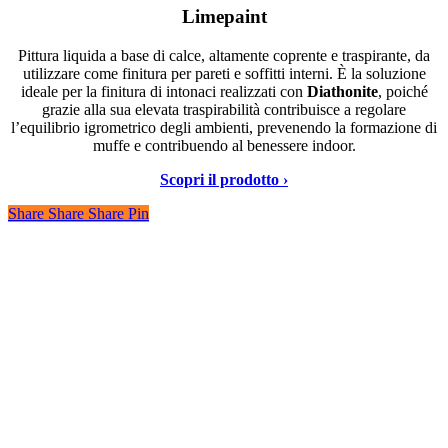
Limepaint
Pittura liquida a base di calce, altamente coprente e traspirante, da
utilizzare come finitura per pareti e soffitti interni. È la soluzione
ideale per la finitura di intonaci realizzati con
Diathonite
, poiché
grazie alla sua elevata traspirabilità contribuisce a regolare
l’equilibrio igrometrico degli ambienti, prevenendo la formazione di
muffe e contribuendo al benessere indoor.
Scopri il prodotto ›
Share
Share
Share
Share
Pin
DIASEN Srl Unipersonale
Zona industriale Berbentina n°5
60041 Sassoferrato (AN) ITALIA
Email: diasen@diasen.com
PEC: amministrazione@pec.diasen.com
P.IVA: 01553210426