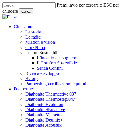
Skip
Premi invio per cercare o ESC per
to
chiudere
Cerca
main
Close
content
Search
search
Menu
Chi siamo
La storia
Le radici
Mission e vision
CorkPhilia
Letture Sostenibili
L’incanto del sughero
Il Comfort Sostenibile
Senza Confini
Ricerca e sviluppo
BCorp
Partnership, certificazioni e premi
Diathonite
Diathonite Thermactive.037
Diathonite Thermostep.047
Diathonite Evolution
Diathonite Sismactive
Diathonite Massetto
Diathonite Deumix+
Diathonite Acoustix+