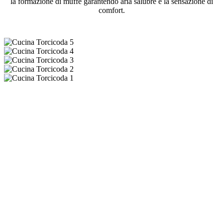
la formazione di muffe garantendo aria salubre e la sensazione di
comfort.
Informazioni
Progettista:
Ristorante Torcicoda
Tempi di realizzazione:
3-4 settimane
Località:
Firenze
Nazione:
Italia