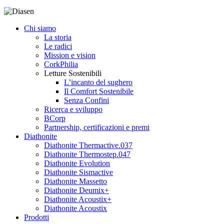
Chi siamo
La storia
Le radici
Mission e vision
CorkPhilia
Letture Sostenibili
L’incanto del sughero
Il Comfort Sostenibile
Senza Confini
Ricerca e sviluppo
BCorp
Partnership, certificazioni e premi
Diathonite
Diathonite Thermactive.037
Diathonite Thermostep.047
Diathonite Evolution
Diathonite Sismactive
Diathonite Massetto
Diathonite Deumix+
Diathonite Acoustix+
Diathonite Acoustix
Prodotti