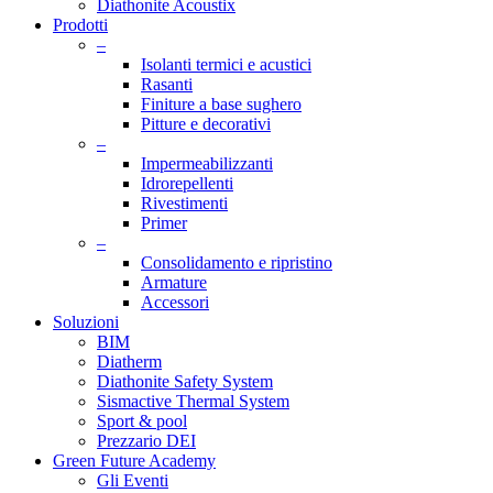
Diathonite Acoustix
Prodotti
–
Isolanti termici e acustici
Rasanti
Finiture a base sughero
Pitture e decorativi
–
Impermeabilizzanti
Idrorepellenti
Rivestimenti
Primer
–
Consolidamento e ripristino
Armature
Accessori
Soluzioni
BIM
Diatherm
Diathonite Safety System
Sismactive Thermal System
Sport & pool
Prezzario DEI
Green Future Academy
Gli Eventi