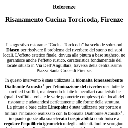
Referenze
Risanamento Cucina Torcicoda, Firenze
Il suggestivo ristorante “Cucina Torcicoda” ha scelto le soluzioni
Diasen
per risolvere il problema del riverbero del suono nei suoi
locali. L’effetto estetico finale, dovuta alla pittura a base sughero, ne
garantisce anche l’effetto rustico, caratteristica fondamentale del
locale situato in Via Dell’Anguillara, traversa della centralissima
Piazza Santa Croce di Firenze.
In questo intervento è stata utilizzata la
biomalta fonoassorbente
+
Diathonite Acoustix
per l’
eliminazione del riverbero
su tutte le
pareti ed i soffitti, mantenendo intatte le peculiari caratteristiche
(quali i soffitti a volta e le varie geometrie complesse) dei locali del
ristorante e adattandosi perfettamente alle forme della struttura.
La pittura a base calce
Limepaint
è stata utilizzata per portare a
+
finitura l’intonaco realizzato con la biomalta Diathonite Acoustix
,
in quanto grazie alla sua
elevata traspirabilità
contribuisce a
regolare l’equilibrio igrometrico
degli ambienti. Inoltre scongiura