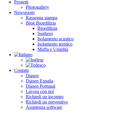
Progetti
Photogallery
Newsroom
Rassegna stampa
Blog Bioedilizia
Bioedilizia
Sughero
Isolamento acustico
Isolamento termico
Muffa e Umidità
Contatti
Diasen
Diasen España
Diasen Portugal
Lavora con noi
Richiedi un incontro
Richiedi un preventivo
Assistenza software