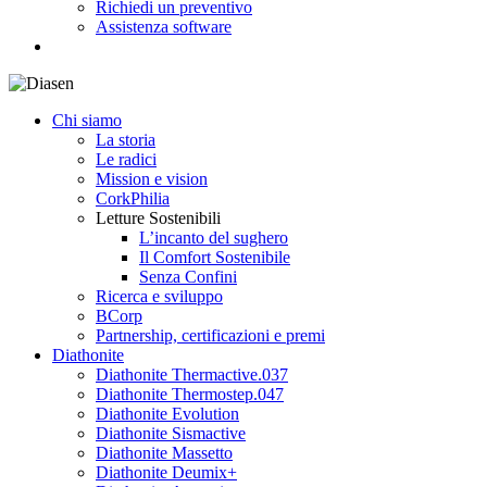
Richiedi un preventivo
Assistenza software
search
Chi siamo
La storia
Le radici
Mission e vision
CorkPhilia
Letture Sostenibili
L’incanto del sughero
Il Comfort Sostenibile
Senza Confini
Ricerca e sviluppo
BCorp
Partnership, certificazioni e premi
Diathonite
Diathonite Thermactive.037
Diathonite Thermostep.047
Diathonite Evolution
Diathonite Sismactive
Diathonite Massetto
Diathonite Deumix+