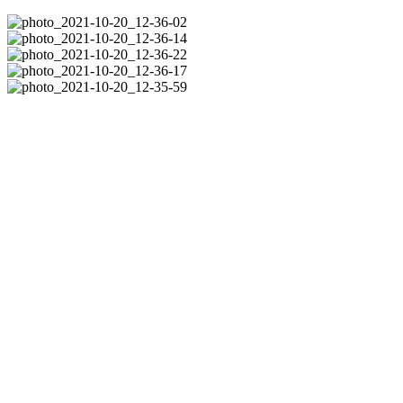
Informazioni
Progettista:
TAM TAM ARCHITECTURE
Tempi di realizzazione:
3-4 settimane
Località:
Beaumont
Nazione:
Francia