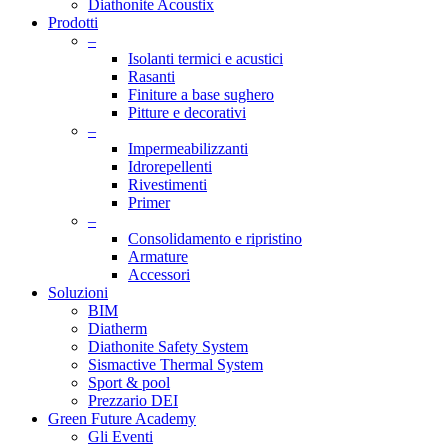
Diathonite Acoustix
Prodotti
–
Isolanti termici e acustici
Rasanti
Finiture a base sughero
Pitture e decorativi
–
Impermeabilizzanti
Idrorepellenti
Rivestimenti
Primer
–
Consolidamento e ripristino
Armature
Accessori
Soluzioni
BIM
Diatherm
Diathonite Safety System
Sismactive Thermal System
Sport & pool
Prezzario DEI
Green Future Academy
Gli Eventi