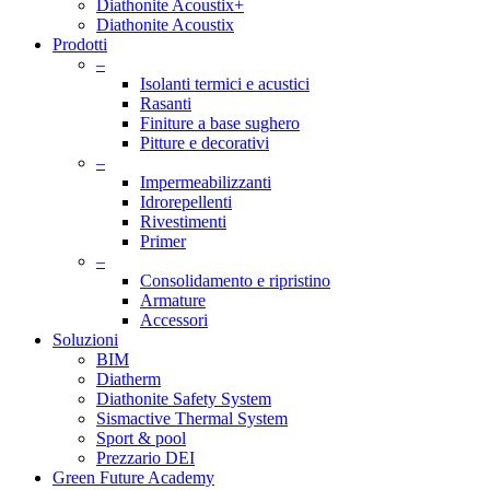
Diathonite Acoustix+
Diathonite Acoustix
Prodotti
–
Isolanti termici e acustici
Rasanti
Finiture a base sughero
Pitture e decorativi
–
Impermeabilizzanti
Idrorepellenti
Rivestimenti
Primer
–
Consolidamento e ripristino
Armature
Accessori
Soluzioni
BIM
Diatherm
Diathonite Safety System
Sismactive Thermal System
Sport & pool
Prezzario DEI
Green Future Academy