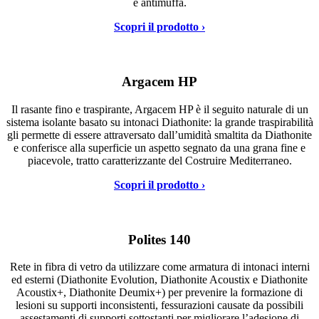
e antimuffa.
Scopri il prodotto ›
Argacem HP
Il rasante fino e traspirante, Argacem HP è il seguito naturale di un
sistema isolante basato su intonaci Diathonite: la grande traspirabilità
gli permette di essere attraversato dall’umidità smaltita da Diathonite
e conferisce alla superficie un aspetto segnato da una grana fine e
piacevole, tratto caratterizzante del Costruire Mediterraneo.
Scopri il prodotto ›
Polites 140
Rete in fibra di vetro da utilizzare come armatura di intonaci interni
ed esterni (Diathonite Evolution, Diathonite Acoustix e Diathonite
Acoustix+, Diathonite Deumix+) per prevenire la formazione di
lesioni su supporti inconsistenti, fessurazioni causate da possibili
assestamenti di supporti sottostanti per migliorare l’adesione di