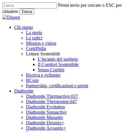
Skip
Premi invio per cercare o ESC per
to
chiudere
Cerca
main
Close
content
Search
search
Menu
Chi siamo
La storia
Le radici
Mission e vision
CorkPhilia
Letture Sostenibili
L’incanto del sughero
Il Comfort Sostenibile
Senza Confini
Ricerca e sviluppo
BCorp
Partnership, certificazioni e premi
Diathonite
Diathonite Thermactive.037
Diathonite Thermostep.047
Diathonite Evolution
Diathonite Sismactive
Diathonite Massetto
Diathonite Deumix+
Diathonite Acoustix+