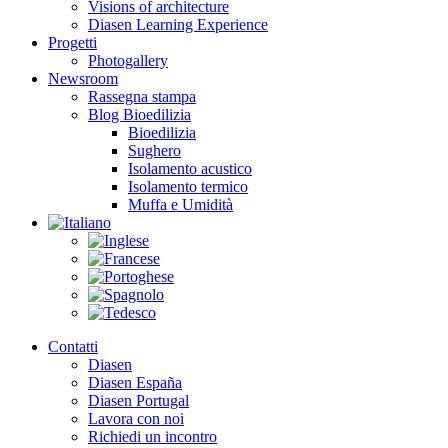
Visions of architecture
Diasen Learning Experience
Progetti
Photogallery
Newsroom
Rassegna stampa
Blog Bioedilizia
Bioedilizia
Sughero
Isolamento acustico
Isolamento termico
Muffa e Umidità
Contatti
Diasen
Diasen España
Diasen Portugal
Lavora con noi
Richiedi un incontro