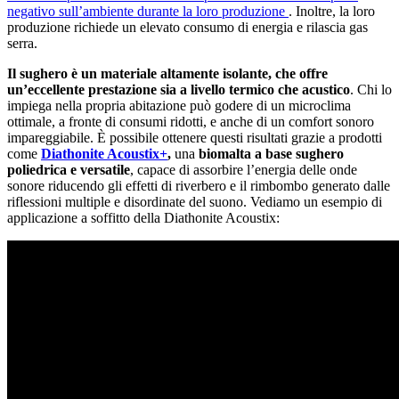
negativo sull’ambiente durante la loro produzione
. Inoltre, la loro
produzione richiede un elevato consumo di energia e rilascia gas
serra.
Il sughero è un materiale altamente isolante, che offre
un’eccellente prestazione sia a livello termico che acustico
. Chi lo
impiega nella propria abitazione può godere di un microclima
ottimale, a fronte di consumi ridotti, e anche di un comfort sonoro
impareggiabile. È possibile ottenere questi risultati grazie a prodotti
come
Diathonite Acoustix+
,
una
biomalta a base sughero
poliedrica e versatile
, capace di assorbire l’energia delle onde
sonore riducendo gli effetti di riverbero e il rimbombo generato dalle
riflessioni multiple e disordinate del suono. Vediamo un esempio di
applicazione a soffitto della Diathonite Acoustix: