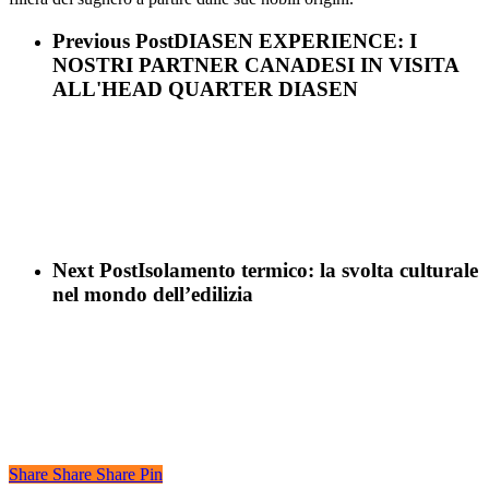
Previous Post
DIASEN EXPERIENCE: I
NOSTRI PARTNER CANADESI IN VISITA
ALL'HEAD QUARTER DIASEN
Next Post
Isolamento termico: la svolta culturale
nel mondo dell’edilizia
Share
Share
Share
Share
Pin