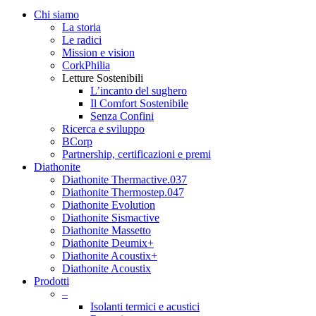
Chi siamo
La storia
Le radici
Mission e vision
CorkPhilia
Letture Sostenibili
L’incanto del sughero
Il Comfort Sostenibile
Senza Confini
Ricerca e sviluppo
BCorp
Partnership, certificazioni e premi
Diathonite
Diathonite Thermactive.037
Diathonite Thermostep.047
Diathonite Evolution
Diathonite Sismactive
Diathonite Massetto
Diathonite Deumix+
Diathonite Acoustix+
Diathonite Acoustix
Prodotti
–
Isolanti termici e acustici