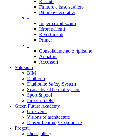
Rasanti
Finiture a base sughero
Pitture e decorativi
–
Impermeabilizzanti
Idrorepellenti
Rivestimenti
Primer
–
Consolidamento e ripristino
Armature
Accessori
Soluzioni
BIM
Diatherm
Diathonite Safety System
Sismactive Thermal System
Sport & pool
Prezzario DEI
Green Future Academy
Gli Eventi
Visions of architecture
Diasen Learning Experience
Progetti
Photogallery