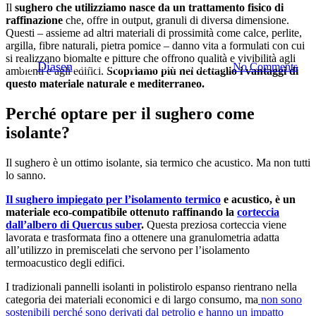
Sughero isolante: il materiale
Il
sughero che utilizziamo nasce da un trattamento fisico di
raffinazione
che, offre in output, granuli di diversa dimensione.
nobile del comfort
Questi – assieme ad altri materiali di prossimità come calce, perlite,
argilla, fibre naturali, pietra pomice – danno vita a formulati con cui
si realizzano biomalte e pitture che offrono qualità e vivibilità agli
By
Diasen
16 Gennaio, 2023
Marzo 16th, 2026
No Comments
ambienti e agli edifici.
Scopriamo più nel dettaglio i vantaggi di
questo materiale naturale e mediterraneo.
Perché optare per il sughero come
isolante?
Il sughero è un ottimo isolante, sia termico che acustico. Ma non tutti
lo sanno.
Il sughero impiegato per l’isolamento termico
e acustico, è un
materiale eco-compatibile ottenuto raffinando la
corteccia
dall’albero di Quercus suber
.
Questa preziosa corteccia viene
lavorata e trasformata fino a ottenere una granulometria adatta
all’utilizzo in premiscelati che servono per l’isolamento
termoacustico degli edifici.
I tradizionali pannelli isolanti in polistirolo espanso rientrano nella
categoria dei materiali economici e di largo consumo, ma
non sono
sostenibili perché sono derivati dal petrolio e hanno un impatto