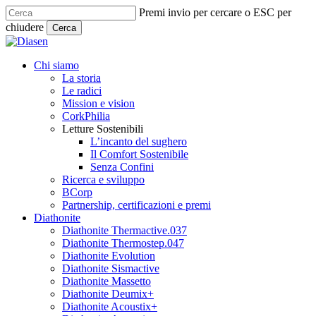
Skip
Premi invio per cercare o ESC per
to
chiudere
Cerca
main
Close
content
Search
search
Menu
Chi siamo
La storia
Le radici
Mission e vision
CorkPhilia
Letture Sostenibili
L’incanto del sughero
Il Comfort Sostenibile
Senza Confini
Ricerca e sviluppo
BCorp
Partnership, certificazioni e premi
Diathonite
Diathonite Thermactive.037
Diathonite Thermostep.047
Diathonite Evolution
Diathonite Sismactive
Diathonite Massetto
Diathonite Deumix+
Diathonite Acoustix+