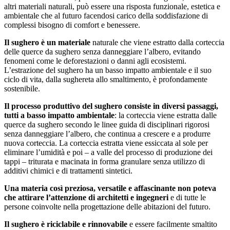
altri materiali naturali, può essere una risposta funzionale, estetica e
ambientale che al futuro facendosi carico della soddisfazione di
complessi bisogno di comfort e benessere.
Il sughero è un materiale
naturale che viene estratto dalla corteccia
delle querce da sughero senza danneggiare l’albero, evitando
fenomeni come le deforestazioni o danni agli ecosistemi.
L’estrazione del sughero ha un basso impatto ambientale e il suo
ciclo di vita, dalla sughereta allo smaltimento, è profondamente
sostenibile.
Il processo produttivo del sughero consiste in diversi passaggi,
tutti a basso impatto ambientale
: la corteccia viene estratta dalle
querce da sughero secondo le linee guida di disciplinari rigorosi
senza danneggiare l’albero, che continua a crescere e a produrre
nuova corteccia. La corteccia estratta viene essiccata al sole per
eliminare l’umidità e poi – a valle del processo di produzione dei
tappi – triturata e macinata in forma granulare senza utilizzo di
additivi chimici e di trattamenti sintetici.
Una materia così preziosa, versatile e affascinante non poteva
che attirare l’attenzione di architetti e ingegneri
e di tutte le
persone coinvolte nella progettazione delle abitazioni del futuro.
Il sughero è riciclabile e rinnovabile
e essere facilmente smaltito