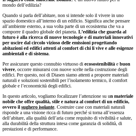
mondo dell’edilizia?
Quando si parla dell’abitare, non si intende solo il vivere in uno
spazio domestico all’interno di un edificio. Significa anche pensare
all’ambiente esterno, a sua volta parte di un ecosistema che va a
comporre il quadro globale del pianeta.
L’edilizia che guarda al
futuro è alla ricerca di nuove tecnologie e di materiali innovativi
per uscire dal circolo vizioso delle emissioni progettando
abitazioni ed edifici attenti al comfort di chi li vive e alle esigenze
ambientali e di sistema
.
Per assicurare questo connubio virtuoso di
ecosostenibilità
e
buon
vivere
, occorre misurarsi con nuove scelte nella costruzione degli
edifici. Per questo, noi di Diasen siamo attenti a proporre materiali
naturali e soluzioni sostenibili per l’isolamento termico, il comfort
globale e l’economicità degli edifici.
In questo articolo, vogliamo focalizzare l’attenzione su u
n materiale
nobile che offre qualità, stile e natura al comfort di un edificio,
ovvero il
sughero isolante
. Costruire case con materiali naturali
risponde a una visione ricca di futuro perché si torna all’essenza
dell’abitare, alla qualità dell’aria come requisito di vivibilità e salute,
ITA
Sughero
alla durabilità della struttura intesa come garanzia di solidità, di
prestazioni e di performance.