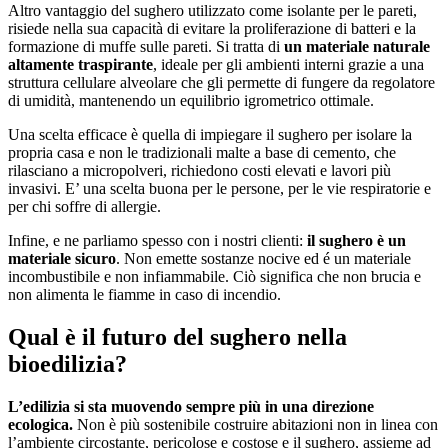
Altro vantaggio del sughero utilizzato come isolante per le pareti,
risiede nella sua capacità di evitare la proliferazione di batteri e la
formazione di muffe sulle pareti. Si tratta di
un materiale naturale
altamente traspirante
, ideale per gli ambienti interni grazie a una
struttura cellulare alveolare che gli permette di fungere da regolatore
di umidità, mantenendo un equilibrio igrometrico ottimale.
Una scelta efficace è quella di impiegare il sughero per isolare la
propria casa e non le tradizionali malte a base di cemento, che
rilasciano a micropolveri, richiedono costi elevati e lavori più
invasivi. E’ una scelta buona per le persone, per le vie respiratorie e
per chi soffre di allergie.
Infine, e ne parliamo spesso con i nostri clienti:
il sughero è un
materiale sicuro
. Non emette sostanze nocive ed é un materiale
incombustibile e non infiammabile. Ciò significa che non brucia e
non alimenta le fiamme in caso di incendio.
Qual è il futuro del sughero nella
bioedilizia?
L’edilizia si sta muovendo sempre più in una direzione
ecologica.
Non è più sostenibile costruire abitazioni non in linea con
l’ambiente circostante, pericolose e costose e il sughero, assieme ad