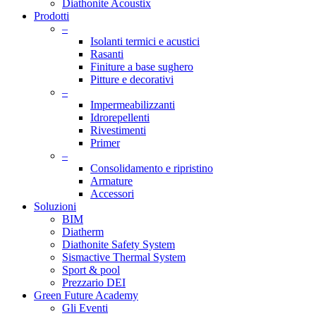
Diathonite Acoustix
Prodotti
–
Isolanti termici e acustici
Rasanti
Finiture a base sughero
Pitture e decorativi
–
Impermeabilizzanti
Idrorepellenti
Rivestimenti
Primer
–
Consolidamento e ripristino
Armature
Accessori
Soluzioni
BIM
Diatherm
Diathonite Safety System
Sismactive Thermal System
Sport & pool
Prezzario DEI
Green Future Academy
Gli Eventi