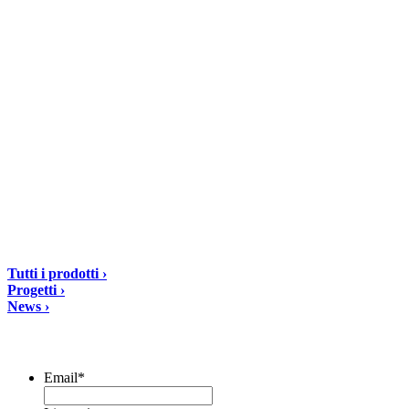
DIASEN Srl Unipersonale
Zona industriale Berbentina n°5
60041 Sassoferrato (AN) ITALIA
Email: diasen@diasen.com
PEC: amministrazione@pec.diasen.com
P.IVA: 01553210426
tel: +39 0732 9718
Soluzioni
Tutti i prodotti ›
Progetti ›
News ›
Iscriviti alla Newsletter
Email
*