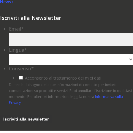
News ›
Iscriviti alla Newsletter
Email
*
Lingua
*
Consenso
*
Acconsento al trattamento dei miei dati
Diasen ha bisogno delle tue informazioni di contatto per inviarti
comunicazioni su prodotti e servizi. Puoi annullare l'iscrizione in qualsiasi
momento. Per ulteriori informazioni leggi la nostra
Informativa sulla
Privacy