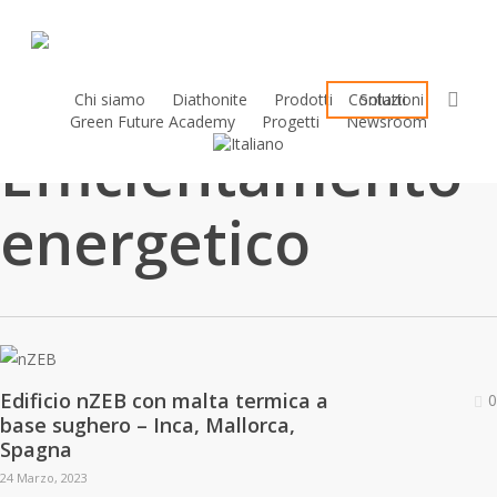
Skip
to
main
sea
content
Chi siamo
Diathonite
Prodotti
Contatti
Soluzioni
Green Future Academy
Progetti
Newsroom
Efficientamento
energetico
Edificio nZEB con malta termica a
0
base sughero – Inca, Mallorca,
Spagna
24 Marzo, 2023