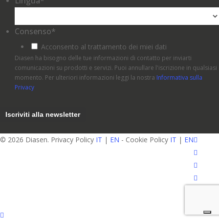
Lingua
*
Consenso
*
Acconsento al trattamento dei miei dati
Diasen ha bisogno delle tue informazioni di contatto per inviarti
comunicazioni su prodotti e servizi. Puoi annullare l'iscrizione in qualsiasi
momento. Per ulteriori informazioni leggi la nostra
Informativa sulla
Privacy
facebo
© 2026 Diasen. Privacy Policy
IT
|
EN
- Cookie Policy
IT
|
EN
pinteres
linkedin
youtube
instagr