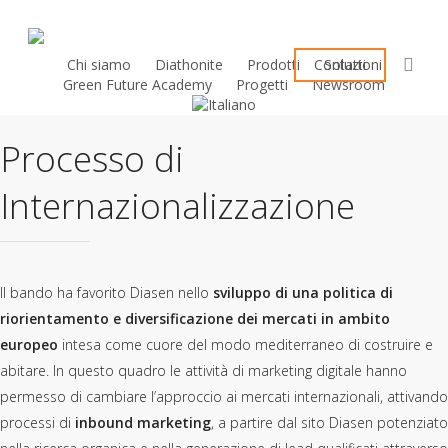
Skip
to
sea
main
Chi siamo
Diathonite
Prodotti
Contatti
Soluzioni
Green Future Academy
Progetti
Newsroom
content
Processo di
Internazionalizzazione
Il bando ha favorito Diasen nello
sviluppo di una politica di
riorientamento e diversificazione dei mercati in ambito
europeo
intesa come cuore del modo mediterraneo di costruire e
abitare. In questo quadro le attività di marketing digitale hanno
permesso di cambiare l’approccio ai mercati internazionali, attivando
processi di
inbound marketing
, a partire dal sito Diasen potenziato