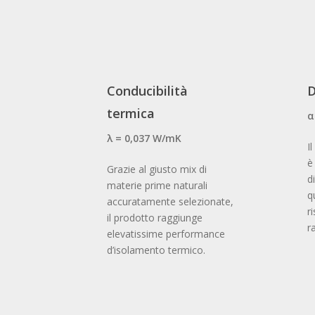
Waterfront_Belgrado_10
Waterfront_Belgrado_15
Conducibilità
D
termica
α
λ = 0,037 W/mK
I
è
Grazie al giusto mix di
d
materie prime naturali
q
accuratamente selezionate,
r
il prodotto raggiunge
r
elevatissime performance
d’isolamento termico.