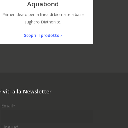
Aquabond
Primer ideato per la linea di biomalte a base
sughero Diathonite.
Scopri il prodotto ›
riviti alla Newsletter
Email
*
Lingua
*