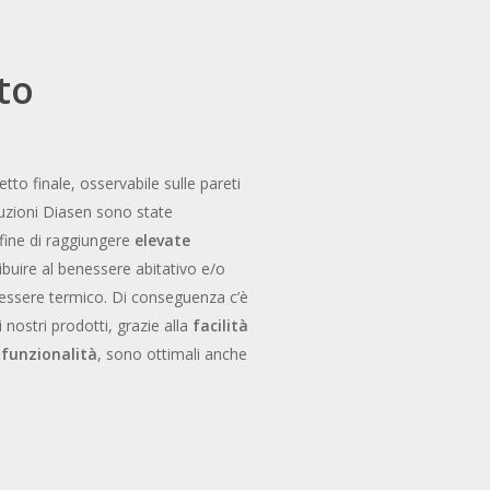
nto
etto finale, osservabile sulle pareti
soluzioni Diasen sono state
fine di raggiungere
elevate
ribuire al benessere abitativo e/o
nessere termico. Di conseguenza c’è
 i nostri prodotti, grazie alla
facilità
ifunzionalità
, sono ottimali anche