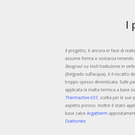
I 
Il progetto, è ancora in fase di rea
assume forma e sostanza tenendo in
Beograd na Vodi
traduzione in serb
(Belgrado sull’acqua), è il riscatto d
troppo spesso dimenticata. Sulle pare
applicata la malta termica a base 
Thermactive.037
, scelta per le sue 
aspetto poroso. Inoltre è stato appli
base calce
Argatherm
appositamente
Diathonite
.