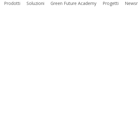
Prodotti
Soluzioni
Green Future Academy
Progetti
News
rade Water
po urbano più futuristico d
Scopri di più