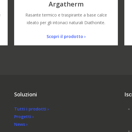
7
Argatherm
e
Rasante termico e traspirante a base calce
ideato per gli intonaci naturali Diathonite.
Scopri il prodotto ›
Soluzioni
Isc
Tutti i prodotti ›
Progetti ›
News ›