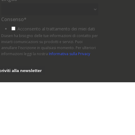
Consenso
*
Acconsento al trattamento dei miei dati
Diasen ha bisogno delle tue informazioni di contatto per
inviarti comunicazioni su prodotti e servizi. Puoi
annullare l'iscrizione in qualsiasi momento. Per ulteriori
informazioni leggi la nostra
Informativa sulla Privacy