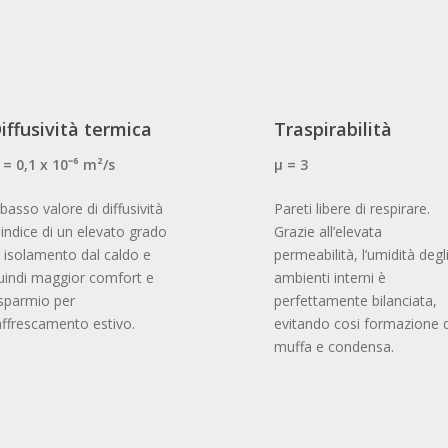
Waterfront_Belgrado_11
Waterfront_Belgrado_17
iffusività termica
Traspirabilità
 = 0,1 x 10⁻⁶ m²/s
μ = 3
l basso valore di diffusività
Pareti libere di respirare.
 indice di un elevato grado
Grazie all’elevata
i isolamento dal caldo e
permeabilità, l’umidità degl
uindi maggior comfort e
ambienti interni è
isparmio per
perfettamente bilanciata,
affrescamento estivo.
evitando cosi formazione d
muffa e condensa.