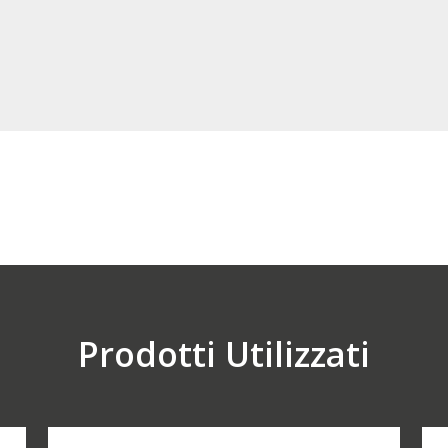
Waterfront_Belgrado_23
Waterfront_Belgrado_21
Waterfront_Belgrado_19
foto_diasen_waterfront_belgrad
foto_diasen_waterfront_belgrad
Prodotti Utilizzati