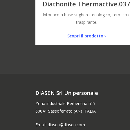
Diathonite Thermactive.03
Intonaco a base sughero, ecologico, termico 
traspirante.
Scopri il prodotto ›
DIASEN Srl Unipersonale
Zona industriale Berbentina n°5
60041 Sassoferrato (AN) ITALIA
Email: diasen@diasen.com