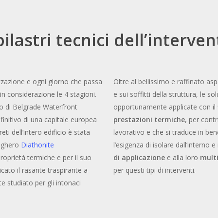
pilastri tecnici dell’interve
lizzazione e ogni giorno che passa
Oltre al bellissimo e raffinato asp
 considerazione le 4 stagioni.
e sui soffitti della struttura, le 
o di Belgrade Waterfront
opportunamente applicate con il 
efinitivo di una capitale europea
prestazioni termiche
, per cont
ti dell’intero edificio è stata
lavorativo e che si traduce in be
sughero
Diathonite
l’esigenza di isolare dall’interno e
proprietà termiche e per il suo
di applicazione
e alla loro
mult
cato il rasante traspirante a
per questi tipi di interventi.
 studiato per gli intonaci