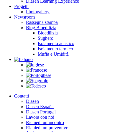
Diasen Learning Experience
Progetti
Photogallery
Newsroom
Rassegna stampa
Blog Bioedilizia
Bioedilizia
Sughero
Isolamento acustico
Isolamento termico
Muffa e Umidità
Contatti
Diasen
Diasen España
Diasen Portugal
Lavora con noi
Richiedi un incontro
Richiedi un preventivo