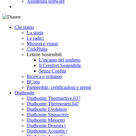
Assistenza software
search
Chi siamo
La storia
Le radici
Mission e vision
CorkPhilia
Letture Sostenibili
L’incanto del sughero
Il Comfort Sostenibile
Senza Confini
Ricerca e sviluppo
BCorp
Partnership, certificazioni e premi
Diathonite
Diathonite Thermactive.037
Diathonite Thermostep.047
Diathonite Evolution
Diathonite Sismactive
Diathonite Massetto
Diathonite Deumix+
Diathonite Acoustix+