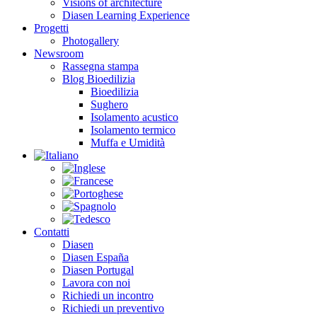
Visions of architecture
Diasen Learning Experience
Progetti
Photogallery
Newsroom
Rassegna stampa
Blog Bioedilizia
Bioedilizia
Sughero
Isolamento acustico
Isolamento termico
Muffa e Umidità
Contatti
Diasen
Diasen España
Diasen Portugal
Lavora con noi
Richiedi un incontro
Richiedi un preventivo