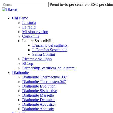
Skip
Premi invio per cercare o ESC per chiu
to
Close
main
Search
content
search
Menu
Chi siamo
La storia
Le radici
Mission e vision
CorkPhilia
Letture Sostenibili
L’incanto del sughero
Il Comfort Sostenibile
Senza Confini
Ricerca e sviluppo
BCorp
Partnership, certificazioni e premi
Diathonite
Diathonite Thermactive.037
Diathonite Thermostep.047
Diathonite Evolution
Diathonite Sismactive
Diathonite Massetto
Diathonite Deumix+
Diathonite Acoustix+
Diathonite Acoustix