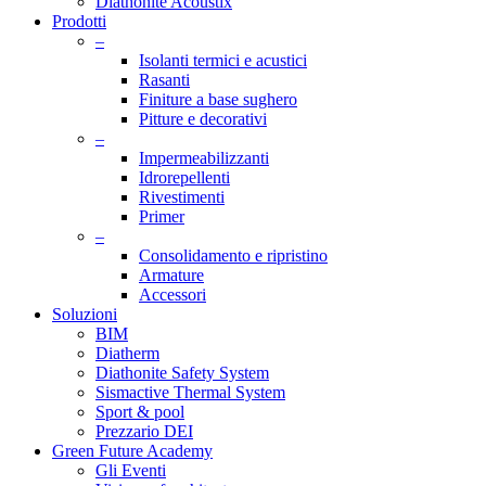
Diathonite Acoustix
Prodotti
–
Isolanti termici e acustici
Rasanti
Finiture a base sughero
Pitture e decorativi
–
Impermeabilizzanti
Idrorepellenti
Rivestimenti
Primer
–
Consolidamento e ripristino
Armature
Accessori
Soluzioni
BIM
Diatherm
Diathonite Safety System
Sismactive Thermal System
Sport & pool
Prezzario DEI
Green Future Academy
Gli Eventi