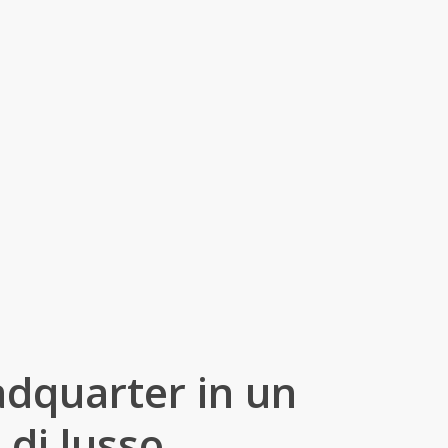
adquarter in un
 di lusso