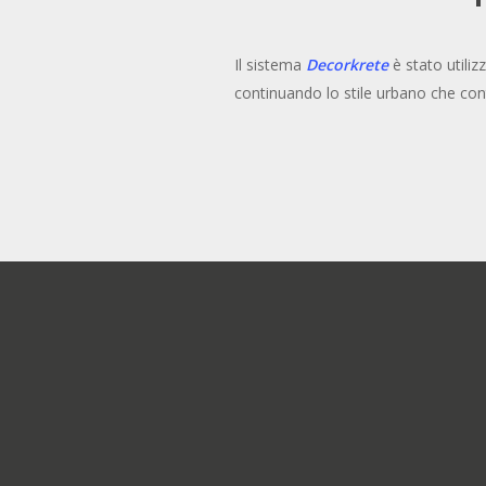
Il sistema
Decorkrete
è stato utiliz
continuando lo stile urbano che contr
Miral3
foto_diasen_Miral1