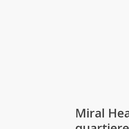
Miral He
quartiere