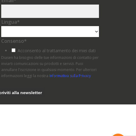
Email
*
Lingua
*
Consenso
*
Acconsento al trattamento dei miei dati
Diasen ha bisogno delle tue informazioni di contatto per
inviarti comunicazioni su prodotti e servizi. Puoi
annullare l'iscrizione in qualsiasi momento. Per ulteriori
informazioni leggi la nostra
Informativa sulla Privacy