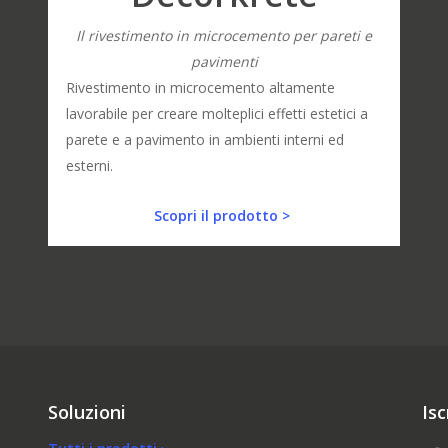
Il rivestimento in microcemento per pareti e
pavimenti
Rivestimento in microcemento altamente
lavorabile per creare molteplici effetti estetici a
parete e a pavimento in ambienti interni ed
esterni.
Scopri il prodotto >
Soluzioni
Isc