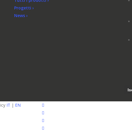
Tutti i prodotti ›
Progetti ›
News ›
facebook
licy
IT
|
EN
pinterest
linkedin
youtube