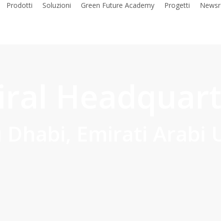
Prodotti
Soluzioni
Green Future Academy
Progetti
News
iral Headquart
 Dhabi, Emirati Arabi U