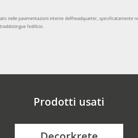
zato nelle pavimentazioni interne dell’headquarter, specificatamente nel
addistingue l’edificio.
foto_diasen_Miral2
Miral
Prodotti usati
Decorkrete