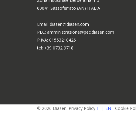
Zona industriale Berbentina n°5
60041 Sassoferrato (AN) ITALIA
Email: diasen@diasen.com
PEC: amministrazione@pec.diasen.com
P.IVA: 01553210426
tel: +39 0732 9718
© 2026 Diasen. Privacy Policy
IT
|
EN
- Cookie Po