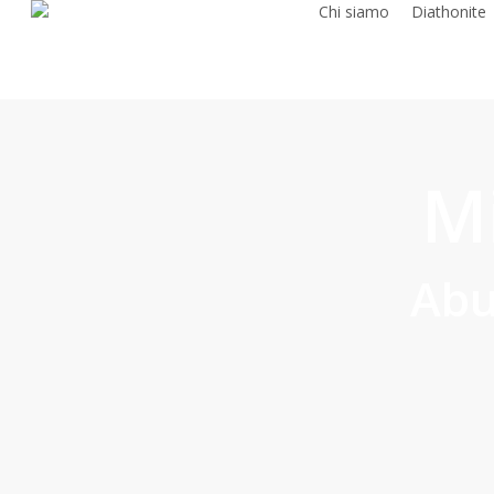
Chi siamo
Diathonite
Skip
to
main
content
M
Abu