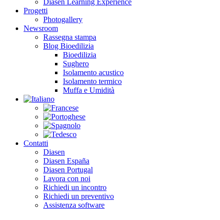
Diasen Learning Experience
Progetti
Photogallery
Newsroom
Rassegna stampa
Blog Bioedilizia
Bioedilizia
Sughero
Isolamento acustico
Isolamento termico
Muffa e Umidità
Contatti
Diasen
Diasen España
Diasen Portugal
Lavora con noi
Richiedi un incontro
Richiedi un preventivo
Assistenza software