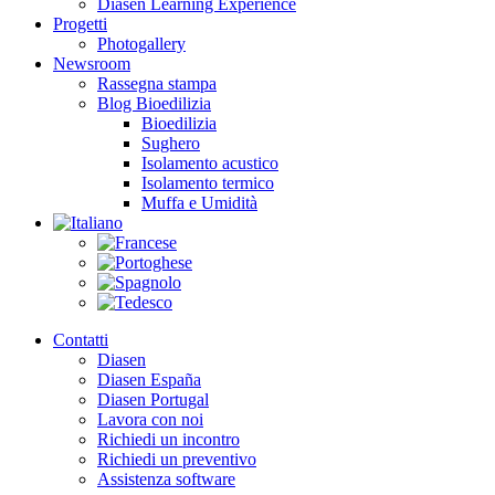
Diasen Learning Experience
Progetti
Photogallery
Newsroom
Rassegna stampa
Blog Bioedilizia
Bioedilizia
Sughero
Isolamento acustico
Isolamento termico
Muffa e Umidità
Contatti
Diasen
Diasen España
Diasen Portugal
Lavora con noi
Richiedi un incontro
Richiedi un preventivo
Assistenza software