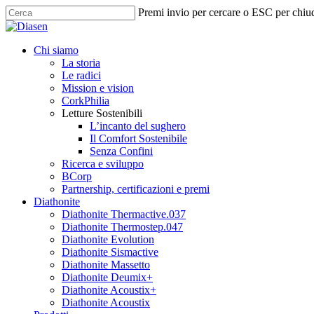
Skip
Premi invio per cercare o ESC per chiu
to
Close
main
Search
content
search
Menu
Chi siamo
La storia
Le radici
Mission e vision
CorkPhilia
Letture Sostenibili
L’incanto del sughero
Il Comfort Sostenibile
Senza Confini
Ricerca e sviluppo
BCorp
Partnership, certificazioni e premi
Diathonite
Diathonite Thermactive.037
Diathonite Thermostep.047
Diathonite Evolution
Diathonite Sismactive
Diathonite Massetto
Diathonite Deumix+
Diathonite Acoustix+
Diathonite Acoustix