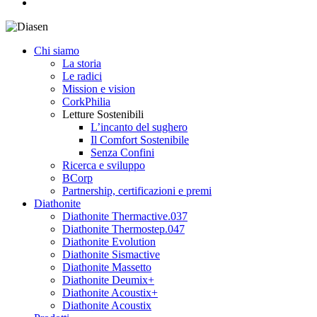
search
Chi siamo
La storia
Le radici
Mission e vision
CorkPhilia
Letture Sostenibili
L’incanto del sughero
Il Comfort Sostenibile
Senza Confini
Ricerca e sviluppo
BCorp
Partnership, certificazioni e premi
Diathonite
Diathonite Thermactive.037
Diathonite Thermostep.047
Diathonite Evolution
Diathonite Sismactive
Diathonite Massetto
Diathonite Deumix+
Diathonite Acoustix+
Diathonite Acoustix