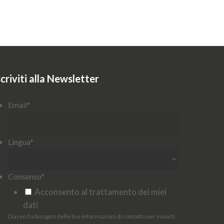
scriviti alla Newsletter
Email
*
Lingua
*
Consenso
*
Acconsento al trattamento dei miei
dati
Diasen ha bisogno delle tue informazioni di contatto per inviarti