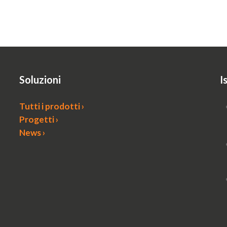
Soluzioni
I
Tutti i prodotti ›
Progetti ›
News ›