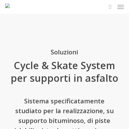
Men
Skip
to
search
main
content
Soluzioni
Cycle & Skate System
per supporti in asfalto
Sistema specificatamente
studiato per la realizzazione, su
supporto bituminoso, di piste