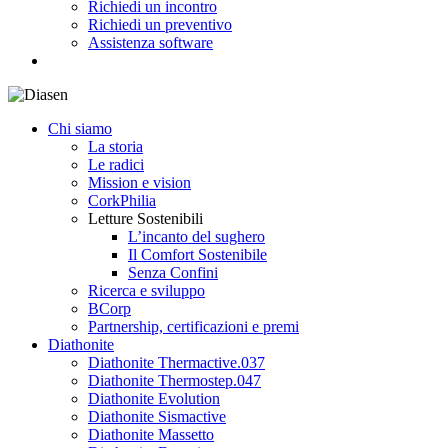
Richiedi un incontro
Richiedi un preventivo
Assistenza software
search
Chi siamo
La storia
Le radici
Mission e vision
CorkPhilia
Letture Sostenibili
L’incanto del sughero
Il Comfort Sostenibile
Senza Confini
Ricerca e sviluppo
BCorp
Partnership, certificazioni e premi
Diathonite
Diathonite Thermactive.037
Diathonite Thermostep.047
Diathonite Evolution
Diathonite Sismactive
Diathonite Massetto