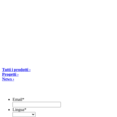
DIASEN Srl Unipersonale
Zona industriale Berbentina n°5
60041 Sassoferrato (AN) ITALIA
Email: diasen@diasen.com
PEC: amministrazione@pec.diasen.com
P.IVA: 01553210426
tel: +39 0732 9718
Soluzioni
Tutti i prodotti ›
Progetti ›
News ›
Iscriviti alla Newsletter
Email
*
Lingua
*