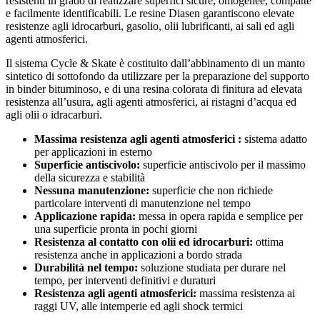
resistenti in grado di realizzare superfici sicure, omogenee, compatte
e facilmente identificabili. Le resine Diasen garantiscono elevate
resistenze agli idrocarburi, gasolio, olii lubrificanti, ai sali ed agli
agenti atmosferici.
Il sistema Cycle & Skate è costituito dall’abbinamento di un manto
sintetico di sottofondo da utilizzare per la preparazione del supporto
in binder bituminoso, e di una resina colorata di finitura ad elevata
resistenza all’usura, agli agenti atmosferici, ai ristagni d’acqua ed
agli olii o idracarburi.
Massima resistenza agli agenti atmosferici :
sistema adatto
per applicazioni in esterno
Superficie antiscivolo:
superficie antiscivolo per il massimo
della sicurezza e stabilità
Nessuna manutenzione:
superficie che non richiede
particolare interventi di manutenzione nel tempo
Applicazione rapida:
messa in opera rapida e semplice per
una superficie pronta in pochi giorni
Resistenza al contatto con olii ed idrocarburi:
ottima
resistenza anche in applicazioni a bordo strada
Durabilità nel tempo:
soluzione studiata per durare nel
tempo, per interventi definitivi e duraturi
Resistenza agli agenti atmosferici:
massima resistenza ai
raggi UV, alle intemperie ed agli shock termici