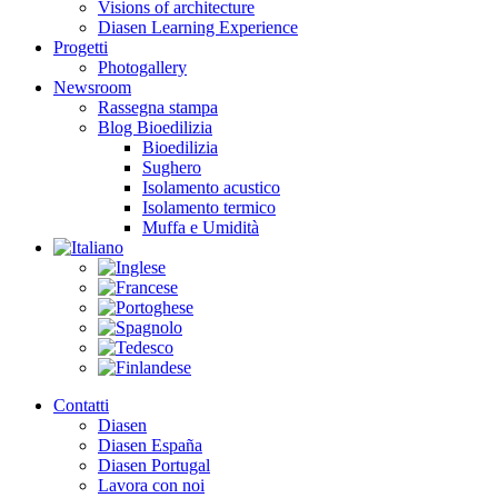
Visions of architecture
Diasen Learning Experience
Progetti
Photogallery
Newsroom
Rassegna stampa
Blog Bioedilizia
Bioedilizia
Sughero
Isolamento acustico
Isolamento termico
Muffa e Umidità
Contatti
Diasen
Diasen España
Diasen Portugal
Lavora con noi