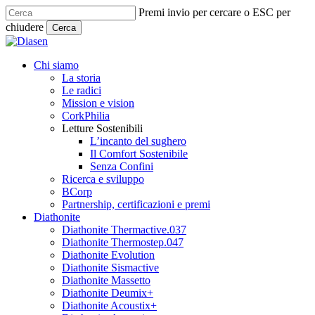
Skip
Premi invio per cercare o ESC per
to
chiudere
Cerca
main
Close
content
Search
search
Menu
Chi siamo
La storia
Le radici
Mission e vision
CorkPhilia
Letture Sostenibili
L’incanto del sughero
Il Comfort Sostenibile
Senza Confini
Ricerca e sviluppo
BCorp
Partnership, certificazioni e premi
Diathonite
Diathonite Thermactive.037
Diathonite Thermostep.047
Diathonite Evolution
Diathonite Sismactive
Diathonite Massetto
Diathonite Deumix+
Diathonite Acoustix+