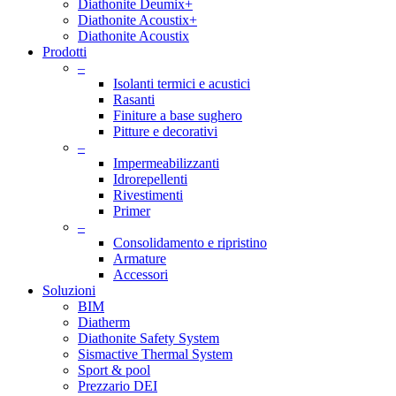
Diathonite Deumix+
Diathonite Acoustix+
Diathonite Acoustix
Prodotti
–
Isolanti termici e acustici
Rasanti
Finiture a base sughero
Pitture e decorativi
–
Impermeabilizzanti
Idrorepellenti
Rivestimenti
Primer
–
Consolidamento e ripristino
Armature
Accessori
Soluzioni
BIM
Diatherm
Diathonite Safety System
Sismactive Thermal System
Sport & pool
Prezzario DEI