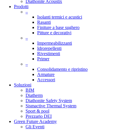
Diathonite Acoustix
Prodotti
–
Isolanti termici e acustici
Rasanti
Finiture a base sughero
Pitture e decorativi
–
Impermeabilizzanti
Idrorepellenti
Rivestimenti
Primer
–
Consolidamento e ripristino
Armature
Accessori
Soluzioni
BIM
Diatherm
Diathonite Safety System
Sismactive Thermal System
Sport & pool
Prezzario DEI
Green Future Academy
Gli Eventi