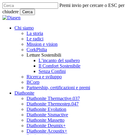
Skip
Premi invio per cercare o ESC per
to
chiudere
Cerca
main
Close
content
Search
search
Menu
Chi siamo
La storia
Le radici
Mission e vision
CorkPhilia
Letture Sostenibili
L’incanto del sughero
Il Comfort Sostenibile
Senza Confini
Ricerca e sviluppo
BCorp
Partnership, certificazioni e premi
Diathonite
Diathonite Thermactive.037
Diathonite Thermostep.047
Diathonite Evolution
Diathonite Sismactive
Diathonite Massetto
Diathonite Deumix+
Diathonite Acoustix+