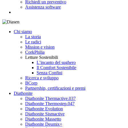
Richiedi un preventivo
Assistenza software
search
Chi siamo
La storia
Le radici
Mission e vision
CorkPhilia
Letture Sostenibili
L’incanto del sughero
Il Comfort Sostenibile
Senza Confini
Ricerca e sviluppo
BCorp
Partnership, certificazioni e premi
Diathonite
Diathonite Thermactive.037
Diathonite Thermostep.047
Diathonite Evolution
Diathonite Sismactive
Diathonite Massetto
Diathonite Deumix+