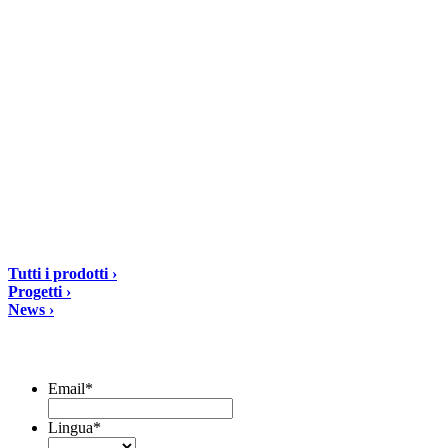
DIASEN Srl Unipersonale
Zona industriale Berbentina n°5
60041 Sassoferrato (AN) ITALIA
Email: diasen@diasen.com
PEC: amministrazione@pec.diasen.com
P.IVA: 01553210426
tel: +39 0732 9718
Soluzioni
Tutti i prodotti ›
Progetti ›
News ›
Iscriviti alla Newsletter
Email
*
Lingua
*