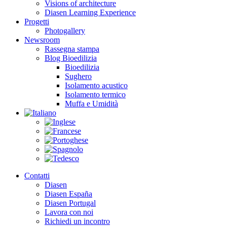
Visions of architecture
Diasen Learning Experience
Progetti
Photogallery
Newsroom
Rassegna stampa
Blog Bioedilizia
Bioedilizia
Sughero
Isolamento acustico
Isolamento termico
Muffa e Umidità
Contatti
Diasen
Diasen España
Diasen Portugal
Lavora con noi
Richiedi un incontro