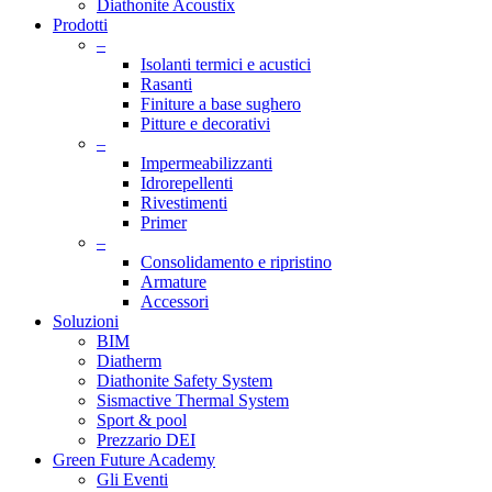
Diathonite Acoustix
Prodotti
–
Isolanti termici e acustici
Rasanti
Finiture a base sughero
Pitture e decorativi
–
Impermeabilizzanti
Idrorepellenti
Rivestimenti
Primer
–
Consolidamento e ripristino
Armature
Accessori
Soluzioni
BIM
Diatherm
Diathonite Safety System
Sismactive Thermal System
Sport & pool
Prezzario DEI
Green Future Academy
Gli Eventi