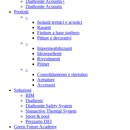
Diathonite Acoustix+
Diathonite Acoustix
Prodotti
–
Isolanti termici e acustici
Rasanti
Finiture a base sughero
Pitture e decorativi
–
Impermeabilizzanti
Idrorepellenti
Rivestimenti
Primer
–
Consolidamento e ripristino
Armature
Accessori
Soluzioni
BIM
Diatherm
Diathonite Safety System
Sismactive Thermal System
Sport & pool
Prezzario DEI
Green Future Academy