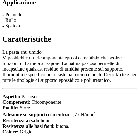
Applicazione
- Pennello
- Rullo
- Spatola
Caratteristiche
La pasta anti-umido
Vaposhield è un tricomponente epossi cementizio che svolge
funzioni di barriera al vapore. La natura pastosa permette di
incapsulare qualsiasi residuo di umidità presente sul supporto.
Il prodotto è specifico per il sistema micro cemento Decorkrete e per
tutte le tipologie di supporto epossidico e poliuretanico.
Aspetto:
Pastoso
Componenti:
Tricomponente
Pot life:
5 ore.
2
Adesione su supporti cementizi:
1,75 N/mm
.
Resistenza ai sali:
buona.
Resistenza alle basi forti:
buona.
Colore:
Grigio