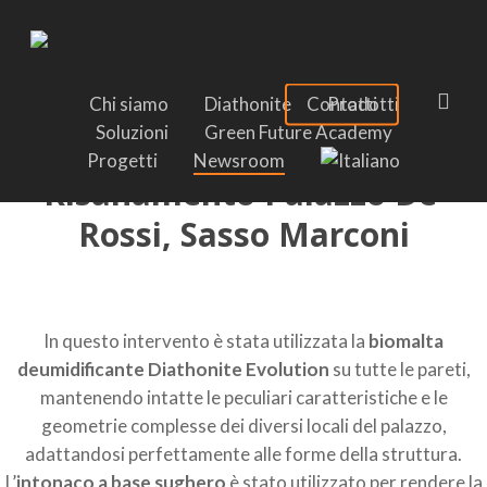
Skip
to
main
content
sea
Chi siamo
Diathonite
Contatti
Prodotti
Soluzioni
Green Future Academy
Referenze
Progetti
Newsroom
Risanamento Palazzo De’
Rossi, Sasso Marconi
In questo intervento è stata utilizzata la
biomalta
deumidificante Diathonite Evolution
su tutte le pareti,
mantenendo intatte le peculiari caratteristiche e le
geometrie complesse dei diversi locali del palazzo,
adattandosi perfettamente alle forme della struttura.
L’
intonaco a base sughero
è stato
utilizzato per rendere la