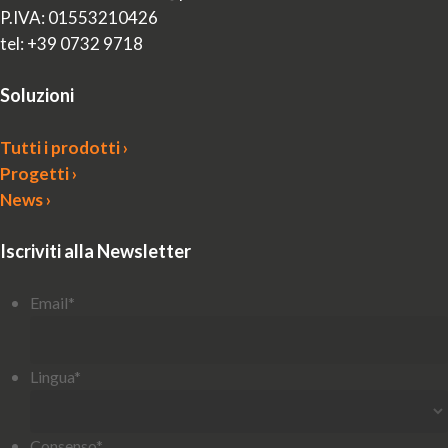
P.IVA: 01553210426
tel: +39 0732 9718
Soluzioni
Tutti i prodotti ›
Progetti ›
News ›
Iscriviti alla Newsletter
Email
*
Lingua
*
Consenso
*