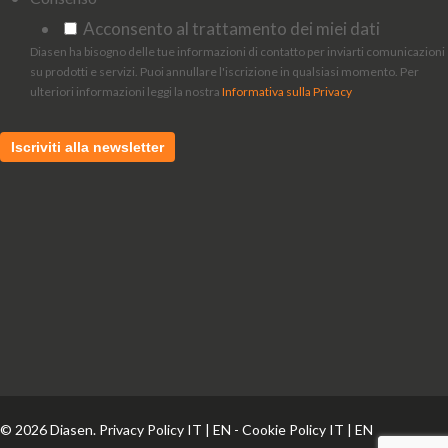
Acconsento al trattamento dei miei dati
Diasen ha bisogno delle tue informazioni di contatto per inviarti comunicazioni
su prodotti e servizi. Puoi annullare l'iscrizione in qualsiasi momento. Per
ulteriori informazioni leggi la nostra
Informativa sulla Privacy
© 2026 Diasen. Privacy Policy
IT
|
EN
- Cookie Policy
IT
|
EN