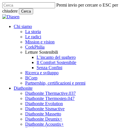
Skip
Premi invio per cercare o ESC per
to
chiudere
Cerca
main
Close
content
Search
search
Menu
Chi siamo
La storia
Le radici
Mission e vision
CorkPhilia
Letture Sostenibili
L’incanto del sughero
Il Comfort Sostenibile
Senza Confini
Ricerca e sviluppo
BCorp
Partnership, certificazioni e premi
Diathonite
Diathonite Thermactive.037
Diathonite Thermostep.047
Diathonite Evolution
Diathonite Sismactive
Diathonite Massetto
Diathonite Deumix+
Diathonite Acoustix+