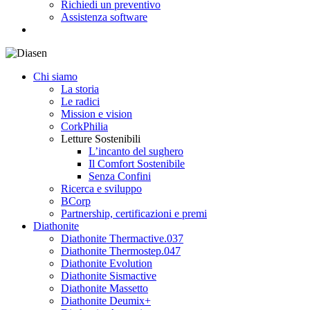
Richiedi un preventivo
Assistenza software
search
Chi siamo
La storia
Le radici
Mission e vision
CorkPhilia
Letture Sostenibili
L’incanto del sughero
Il Comfort Sostenibile
Senza Confini
Ricerca e sviluppo
BCorp
Partnership, certificazioni e premi
Diathonite
Diathonite Thermactive.037
Diathonite Thermostep.047
Diathonite Evolution
Diathonite Sismactive
Diathonite Massetto
Diathonite Deumix+