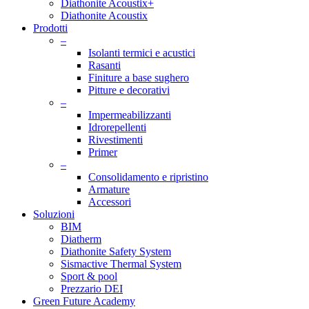
Diathonite Acoustix+
Diathonite Acoustix
Prodotti
–
Isolanti termici e acustici
Rasanti
Finiture a base sughero
Pitture e decorativi
–
Impermeabilizzanti
Idrorepellenti
Rivestimenti
Primer
–
Consolidamento e ripristino
Armature
Accessori
Soluzioni
BIM
Diatherm
Diathonite Safety System
Sismactive Thermal System
Sport & pool
Prezzario DEI
Green Future Academy