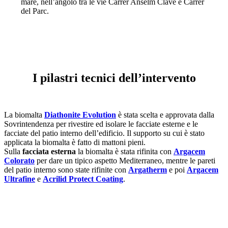
mare, nell’angolo tra le vie Carrer Anselm Clavé e Carrer
del Parc.
I pilastri tecnici dell’intervento
La biomalta
Diathonite Evolution
è stata scelta e approvata dalla
Sovrintendenza per rivestire ed isolare le facciate esterne e le
facciate del patio interno dell’edificio. Il supporto su cui è stato
applicata la biomalta è fatto di mattoni pieni.
Sulla
facciata esterna
la biomalta è stata rifinita con
Argacem
Colorato
per dare un tipico aspetto Mediterraneo, mentre le pareti
del patio interno sono state rifinite con
Argatherm
e poi
Argacem
Ultrafine
e
Acrilid Protect Coating
.
002
006
007