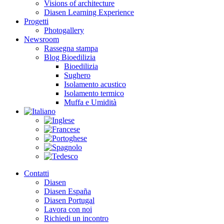
Visions of architecture
Diasen Learning Experience
Progetti
Photogallery
Newsroom
Rassegna stampa
Blog Bioedilizia
Bioedilizia
Sughero
Isolamento acustico
Isolamento termico
Muffa e Umidità
Contatti
Diasen
Diasen España
Diasen Portugal
Lavora con noi
Richiedi un incontro