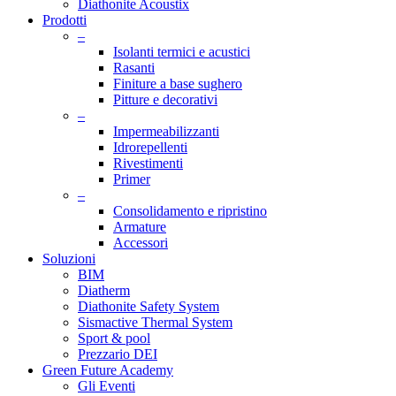
Diathonite Acoustix
Prodotti
–
Isolanti termici e acustici
Rasanti
Finiture a base sughero
Pitture e decorativi
–
Impermeabilizzanti
Idrorepellenti
Rivestimenti
Primer
–
Consolidamento e ripristino
Armature
Accessori
Soluzioni
BIM
Diatherm
Diathonite Safety System
Sismactive Thermal System
Sport & pool
Prezzario DEI
Green Future Academy
Gli Eventi