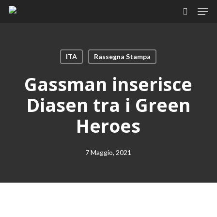
Skip
Men
to
search
main
content
ITA
Rassegna Stampa
Gassman inserisce
Diasen tra i Green
Heroes
7 Maggio, 2021