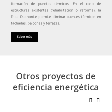
formación de puentes térmicos. En el caso de
estructuras existentes (rehabilitación o reforma), la
línea Diathonite permite eliminar puentes térmicos en
fachadas, balcones y terrazas.
Saber más
Otros proyectos de
Aislamiento
eficiencia energética
acústico y
Insonorización
absorción
y aislamiento
Aislamiento
acústica en el
térmico –