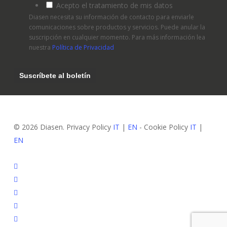
Acepto el tratamiento de mis datos
Diasen necesita su información de contacto para enviarle
comunicaciones sobre productos y servicios. Puede anular la
suscripción en cualquier momento. Para más información lea
nuestra
Política de Privacidad
© 2026 Diasen. Privacy Policy
IT
|
EN
- Cookie Policy
IT
|
EN
facebook
pinterest
linkedin
youtube
instagram