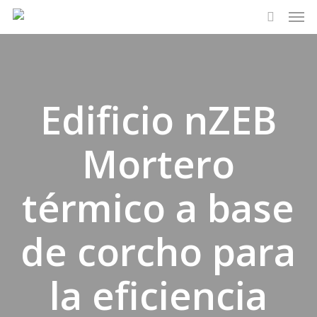
Men
Skip
to
search
main
content
Edificio nZEB
Mortero
térmico a base
de corcho para
la eficiencia