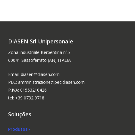
24 Março, 2023
28 Julho, 2023
DIASEN Srl Unipersonale
Zona industriale Berbentina n°5
60041 Sassoferrato (AN) ITALIA
Email: diasen@diasen.com
PEC: amministrazione@pec.diasen.com
P.IVA: 01553210426
tel: +39 0732 9718
Soluções
Produtos ›