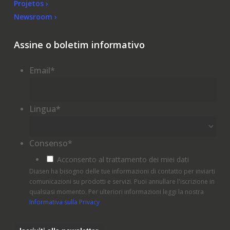
Projetos ›
Newsroom ›
Assine o boletim informativo
Email
*
Lingua
*
Consenso
*
Acconsento al trattamento dei miei dati
Diasen ha bisogno delle tue informazioni di contatto per inviarti
comunicazioni su prodotti e servizi. Puoi annullare l'iscrizione in
qualsiasi momento. Per ulteriori informazioni leggi la nostra
Informativa sulla Privacy