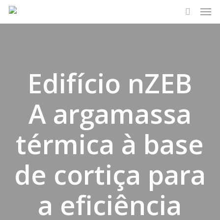
Men
Skip
to
search
main
content
Edifício nZEB
A argamassa
térmica à base
de cortiça para
a eficiência