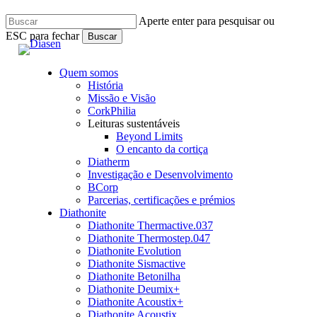
Skip
Aperte enter para pesquisar ou
to
ESC para fechar
main
Buscar
content
Close
Search
Quem somos
História
Missão e Visão
CorkPhilia
Leituras sustentáveis
Beyond Limits
O encanto da cortiça
Diatherm
Investigação e Desenvolvimento
BCorp
Parcerias, certificações e prémios
Diathonite
Diathonite Thermactive.037
Diathonite Thermostep.047
Diathonite Evolution
Diathonite Sismactive
Diathonite Betonilha
Diathonite Deumix+
Diathonite Acoustix+
Diathonite Acoustix