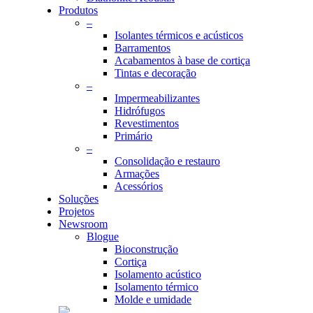
Produtos
–
Isolantes térmicos e acústicos
Barramentos
Acabamentos à base de cortiça
Tintas e decoração
s
–
Impermeabilizantes
Hidrófugos
Revestimentos
Primário
–
Consolidação e restauro
Armações
Acessórios
Soluções
Projetos
Newsroom
Blogue
Bioconstrução
Cortiça
Isolamento acústico
Isolamento térmico
Molde e umidade