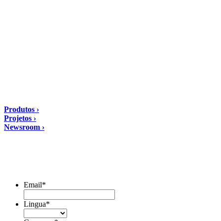
60041 Sassoferrato (AN) ITALIA
Email: diasen@diasen.com
PEC: amministrazione@pec.diasen.com
P.IVA: 01553210426
tel: +39 0732 9718
Soluções
Produtos ›
Projetos ›
Newsroom ›
Assine o boletim informativo
Email
*
Lingua
*