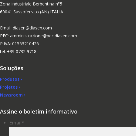
Zona industriale Berbentina n°5
60041 Sassoferrato (AN) ITALIA
Email: diasen@diasen.com
PEC: amministrazione@pec.diasen.com
P.IVA: 01553210426
tel: +39 0732 9718
Soluções
Produtos ›
Projetos ›
Newsroom ›
Assine o boletim informativo
Email
*