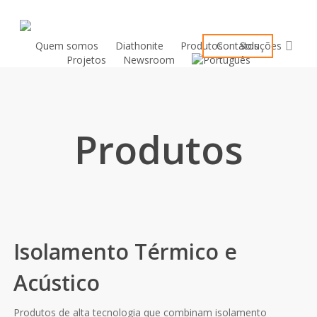
Skip
to
sea
main
Quem somos
Diathonite
Produtos
Contatos
Soluções
Projetos
Newsroom
content
Produtos
Isolamento Térmico e
Acústico
Produtos de alta tecnologia que combinam isolamento