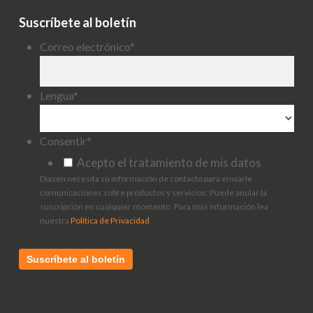
Suscríbete al boletín
Correo electrónico
*
Lengua
*
Consentir
*
Acepto el tratamiento de mis datos
Diasen necesita su información de contacto para enviarle
comunicaciones sobre productos y servicios. Puede anular la
suscripción en cualquier momento. Para más información lea
nuestra
Política de Privacidad