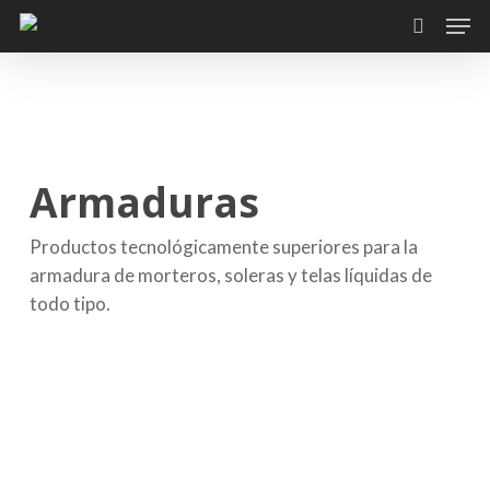
Skip
Men
to
search
main
content
Armaduras
Productos tecnológicamente superiores para la
armadura de morteros, soleras y telas líquidas de
todo tipo.