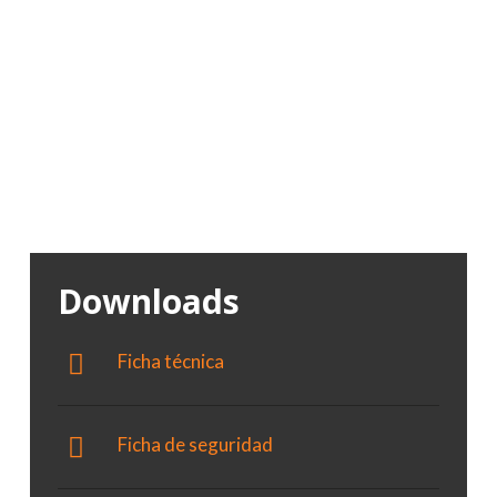
Altamente elástica.
Adherencia total al sustrato de hormigón.
Reduce los tiempos de aplicación.
Extremada facilidad de manejo, plasticidad y
deformabilidad.
Gran estabilidad al calor.
Sin solventes.
Downloads
Ficha técnica
Ficha de seguridad