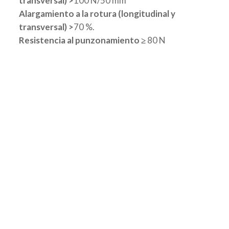
transversal) >
100 N/50 mm
Alargamiento a la rotura (longitudinal y
transversal) >
70 %.
Resistencia al punzonamiento ≥
80 N
Telas de tejido no tejido
para la impregnación de las
resinas impermeabilizantes y
bandas elásticas