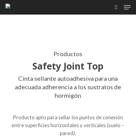
Skip
Men
to
search
main
content
Productos
Safety Joint Top
Cinta sellante autoadhesiva para una
adecuada adherencia a los sustratos de
hormigón
Producto apto para sellar los puntos de conexión
entre superficies horizontales y verticales (suelo –
pared).