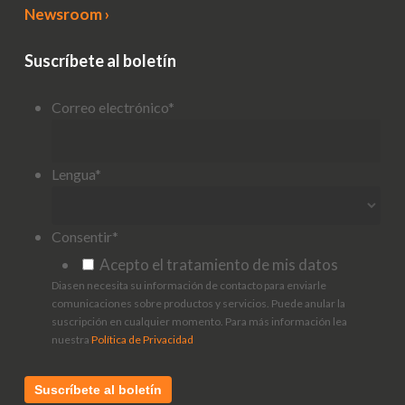
Newsroom ›
Suscríbete al boletín
Correo electrónico
*
Lengua
*
Consentir
*
Acepto el tratamiento de mis datos
Diasen necesita su información de contacto para enviarle
comunicaciones sobre productos y servicios. Puede anular la
suscripción en cualquier momento. Para más información lea
nuestra
Política de Privacidad