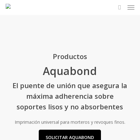
Men
Skip
to
search
main
content
Productos
Aquabond
El puente de unión que asegura la
máxima adherencia sobre
soportes lisos y no absorbentes
Imprimación universal para morteros y revoques finos.
SOLICITAR AQUABOND