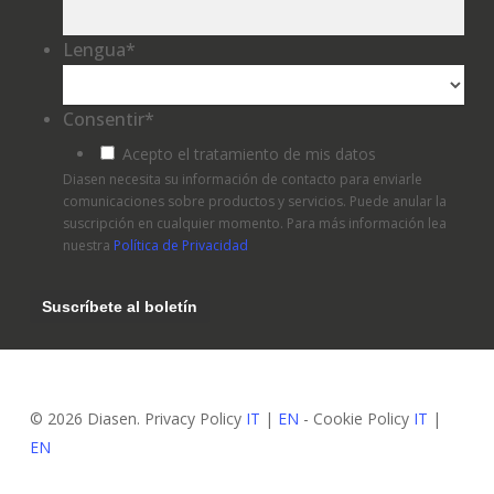
Lengua
*
Consentir
*
Acepto el tratamiento de mis datos
Diasen necesita su información de contacto para enviarle
comunicaciones sobre productos y servicios. Puede anular la
suscripción en cualquier momento. Para más información lea
nuestra
Política de Privacidad
© 2026 Diasen. Privacy Policy
IT
|
EN
- Cookie Policy
IT
|
EN