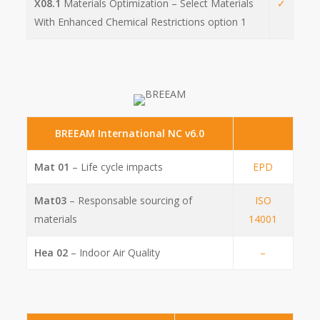
X08.1
Materials Optimization – Select Materials
✓
With Enhanced Chemical Restrictions option 1
BREEAM International NC v6.0
Mat 01
– Life cycle impacts
EPD
Mat03
– Responsable sourcing of
ISO
materials
14001
Hea 02
– Indoor Air Quality
–