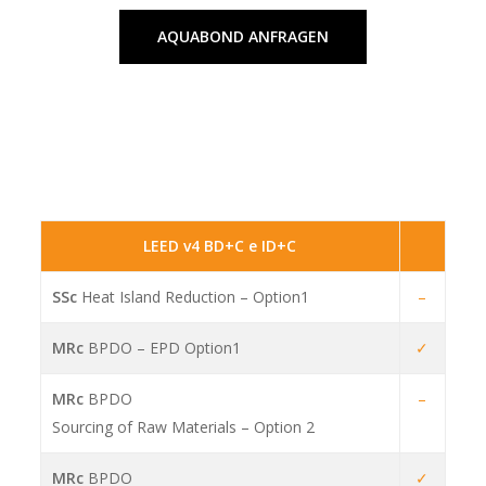
AQUABOND ANFRAGEN
LEED v4 BD+C e ID+C
SSc
Heat Island Reduction – Option1
–
MRc
BPDO – EPD Option1
✓
MRc
BPDO
–
Sourcing of Raw Materials – Option 2
MRc
BPDO
✓