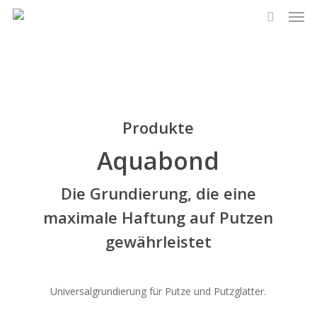
Men
Skip
to
search
main
content
Produkte
Aquabond
Die Grundierung, die eine
maximale Haftung auf Putzen
gewährleistet
Universalgrundierung für Putze und Putzglätter.