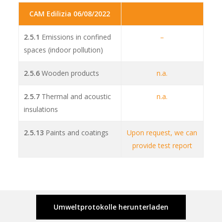
CAM Edilizia 06/08/2022
2.5.1
Emissions in confined
–
spaces (indoor pollution)
2.5.6
Wooden products
n.a.
2.5.7
Thermal and acoustic
n.a.
insulations
2.5.13
Paints and coatings
Upon request, we can
provide test report
Umweltprotokolle herunterladen