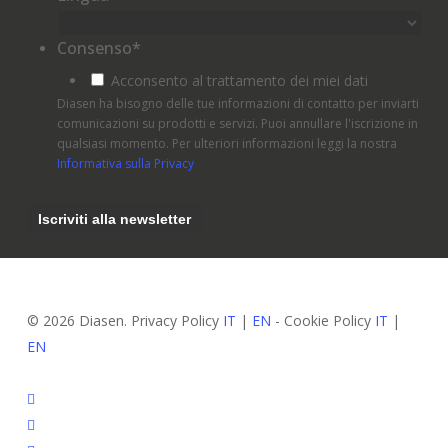
Consenso
*
Acconsento al trattamento dei miei dati
Diasen ha bisogno delle tue informazioni di contatto per inviarti
comunicazioni su prodotti e servizi. Puoi annullare l'iscrizione in
qualsiasi momento. Per ulteriori informazioni leggi la nostra
Informativa sulla Privacy
© 2026 Diasen. Privacy Policy
IT
|
EN
- Cookie Policy
IT
|
EN
facebook
pinterest