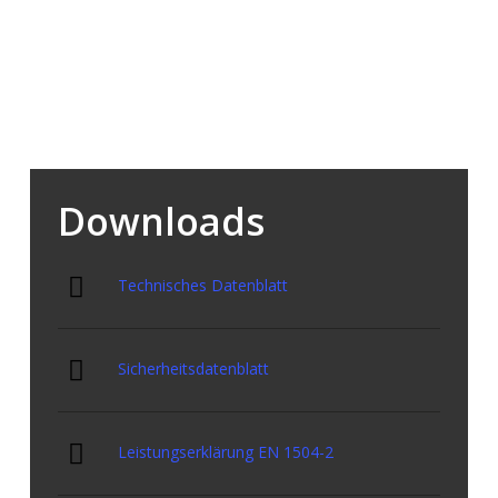
Gebrauchsfertig (die Zuschlagstoffe sind perfekt
gelöst).
Optimiert die Bauzeit.
Lösungsmittelfreies Produkt. Weder giftig, noch
entflammbar.
Downloads
Technisches Datenblatt
Sicherheitsdatenblatt
Leistungserklärung EN 1504-2