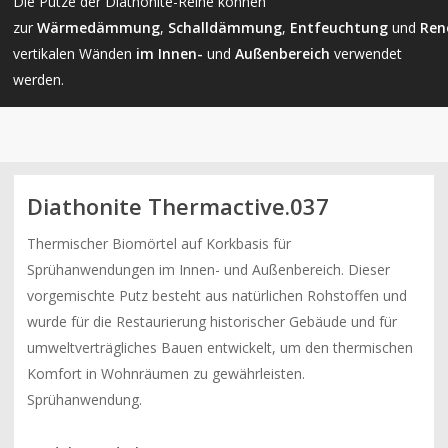
Die Putze der Diathonite-Reihe können
zur
Wärmedämmung
,
Schalldämmung
,
Entfeuchtung
und
Ren
vertikalen Wänden
im Innen-
und
Außenbereich
verwendet
werden.
Diathonite Thermactive.037
Thermischer Biomörtel auf Korkbasis für
Sprühanwendungen im Innen- und Außenbereich. Dieser
vorgemischte Putz besteht aus natürlichen Rohstoffen und
wurde für die Restaurierung historischer Gebäude und für
umweltverträgliches Bauen entwickelt, um den thermischen
Komfort in Wohnräumen zu gewährleisten.
Sprühanwendung.