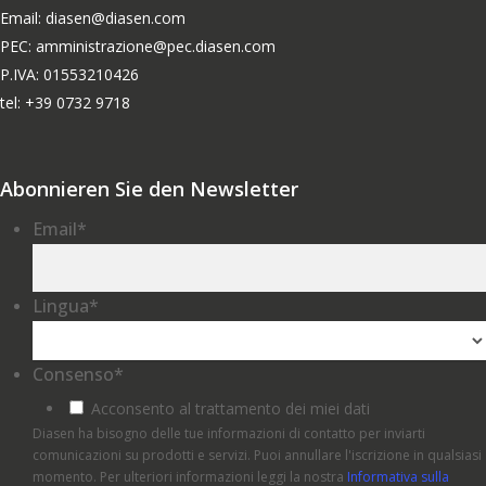
Email: diasen@diasen.com
PEC: amministrazione@pec.diasen.com
P.IVA: 01553210426
tel: +39 0732 9718
Abonnieren Sie den Newsletter
Email
*
Lingua
*
Consenso
*
Acconsento al trattamento dei miei dati
Diasen ha bisogno delle tue informazioni di contatto per inviarti
comunicazioni su prodotti e servizi. Puoi annullare l'iscrizione in qualsiasi
momento. Per ulteriori informazioni leggi la nostra
Informativa sulla