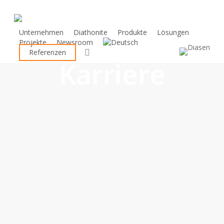
Skip
to
main
Unternehmen
Diathonite
Produkte
Lösungen
Projekte
Newsroom
content
search
Referenzen
Karriere