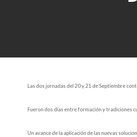
Presiona enter para buscar o ESC para cerrar
Las dos jornadas del 20 y 21 de Septiembre conta
Fueron dos días entre formación y tradiciones cu
Un avance de la aplicación de las nuevas solucion