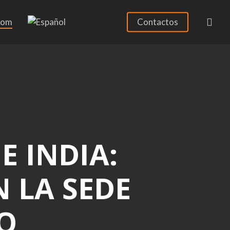
sea
oom
Contactos
E INDIA:
N LA SEDE
O