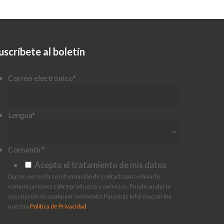
uscríbete al boletín
Correo electrónico
*
Lengua
*
Consentir
*
Acepto el tratamiento de mis datos
Diasen necesita su información de contacto para enviarle
comunicaciones sobre productos y servicios. Puede anular la
suscripción en cualquier momento. Para más información lea
nuestra
Política de Privacidad