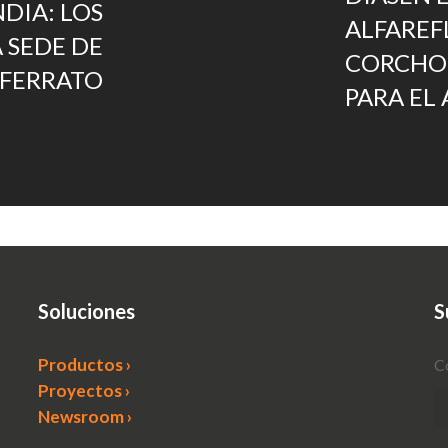
NDIA: LOS
ALFAREF
A SEDE DE
CORCHO 
OFERRATO
PARA EL
Soluciones
S
Productos ›
C
Proyectos ›
Newsroom ›