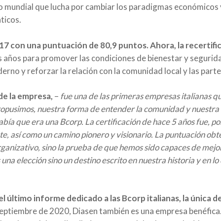
to mundial que lucha por cambiar los paradigmas económicos y
ticos.
7 con una puntuación de 80,9 puntos. Ahora, la recertifi
mos años para promover las condiciones de bienestar y seguri
no y reforzar la relación con la comunidad local y las parte
de la empresa,
–
fue una de las primeras empresas italianas qu
ropusimos, nuestra forma de entender la comunidad y nuestra e
bía que era una Bcorp. La certificación de hace 5 años fue, por 
, así como un camino pionero y visionario. La puntuación obteni
ganizativo, sino la prueba de que hemos sido capaces de mejor
 una elección sino un destino escrito en nuestra historia y en l
l último informe dedicado a las Bcorp italianas, la única 
 septiembre de 2020, Diasen también es una empresa benéfic