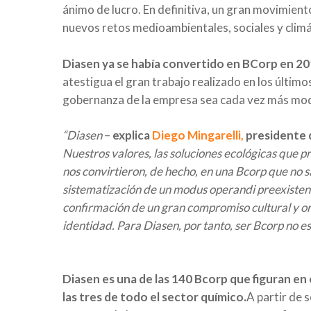
ánimo de lucro. En definitiva, un gran movimien
nuevos retos medioambientales, sociales y climá
Diasen ya se había convertido en BCorp en 201
atestigua el gran trabajo realizado en los últi
gobernanza de la empresa sea cada vez más moder
“Diasen
–
explica
Diego Mingarelli,
presidente 
Nuestros valores, las soluciones ecológicas que p
nos convirtieron, de hecho, en una Bcorp que no sa
sistematización de un modus operandi preexistente
confirmación de un gran compromiso cultural y or
identidad. Para Diasen, por tanto, ser Bcorp no es
Diasen es una de las 140 Bcorp que figuran en e
las tres de todo el sector químico.
A partir de