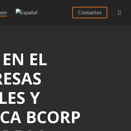
sea
oom
Contactos
 EN EL
RESAS
LES Y
ICA BCORP