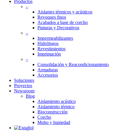
Productos
–
Aislantes térmicos y acústicos
Revoques finos
Acabados a base de corcho
Pinturas y Decorativos
–
Impermeabilizantes
Hidrófugos
Revestimientos
Imprimación
–
Consolidación y Reacondicionamiento
Armaduras
Accesorios
Soluciones
Proyectos
Newsroom
Blog
Aislamiento acústico
Aislamiento térmico
Bioconstrucción
Corcho
Moho y humedad