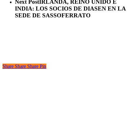
Next Post
IRLANDA, REINO UNIDO E
INDIA: LOS SOCIOS DE DIASEN EN LA
SEDE DE SASSOFERRATO
Share
Share
Share
Share
Pin
DIASEN Srl Unipersonale
Zona industriale Berbentina n°5
60041 Sassoferrato (AN) ITALIA
Email: diasen@diasen.com
PEC: amministrazione@pec.diasen.com
P.IVA: 01553210426