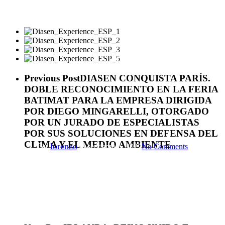
Rassegna Stampa
Previous Post
DIASEN CONQUISTA PARÍS.
DIASEN EXPERIENCE: UNA
DOBLE RECONOCIMIENTO EN LA FERIA
COLABORACIÓN
BATIMAT PARA LA EMPRESA DIRIGIDA
POR DIEGO MINGARELLI, OTORGADO
MEDITERRÁNEA
POR UN JURADO DE ESPECIALISTAS
POR SUS SOLUCIONES EN DEFENSA DEL
CLIMA Y EL MEDIO AMBIENTE
By
lorenzo
29 septiembre, 2022
No Comments