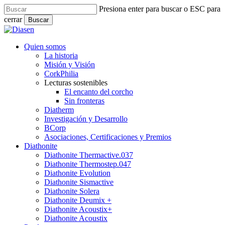
Skip
Presiona enter para buscar o ESC para
to
cerrar
Buscar
main
Close
content
Search
search
Menu
Quien somos
La historia
Misión y Visión
CorkPhilia
Lecturas sostenibles
El encanto del corcho
Sin fronteras
Diatherm
Investigación y Desarrollo
BCorp
Asociaciones, Certificaciones y Premios
Diathonite
Diathonite Thermactive.037
Diathonite Thermostep.047
Diathonite Evolution
Diathonite Sismactive
Diathonite Solera
Diathonite Deumix +
Diathonite Acoustix+
Diathonite Acoustix