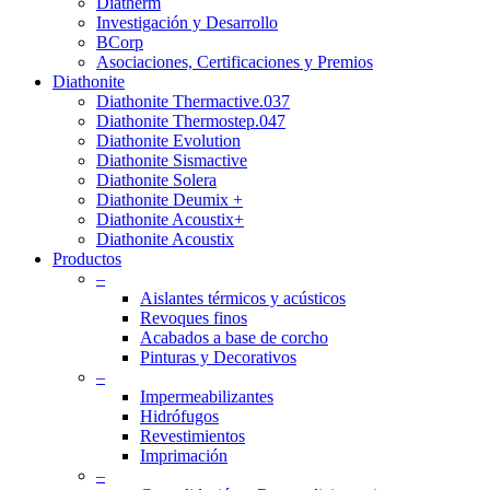
Diatherm
Investigación y Desarrollo
BCorp
Asociaciones, Certificaciones y Premios
Diathonite
Diathonite Thermactive.037
Diathonite Thermostep.047
Diathonite Evolution
Diathonite Sismactive
Diathonite Solera
Diathonite Deumix +
Diathonite Acoustix+
Diathonite Acoustix
Productos
–
Aislantes térmicos y acústicos
Revoques finos
Acabados a base de corcho
Pinturas y Decorativos
–
Impermeabilizantes
Hidrófugos
Revestimientos
Imprimación
–