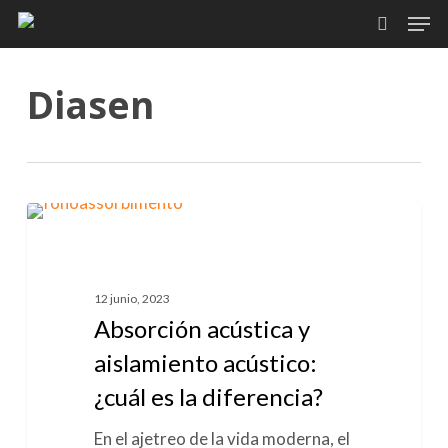
Skip
Men
to
search
main
content
Diasen
Absorción
0
AISLAMIENTO ACÚSTICO
acústica
y
aislamiento
12 junio, 2023
acústico:
Absorción acústica y
¿cuál
aislamiento acústico:
es
¿cuál es la diferencia?
la
diferencia?
En el ajetreo de la vida moderna, el