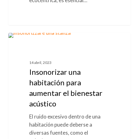
ecocéntrica, es esencial…
Insonorizar
0
AISLAMIENTO ACÚSTICO
una
habitación
para
14 abril, 2023
aumentar
Insonorizar una
el
habitación para
bienestar
aumentar el bienestar
acústico
acústico
El ruido excesivo dentro de una
habitación puede deberse a
diversas fuentes, como el