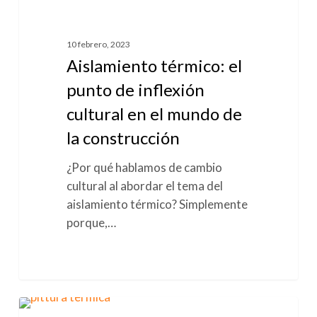
térmico:
el
punto
10 febrero, 2023
de
Aislamiento térmico: el
inflexión
punto de inflexión
cultural
cultural en el mundo de
en
el
la construcción
mundo
¿Por qué hablamos de cambio
de
cultural al abordar el tema del
la
aislamiento térmico? Simplemente
construcción
porque,…
La
1