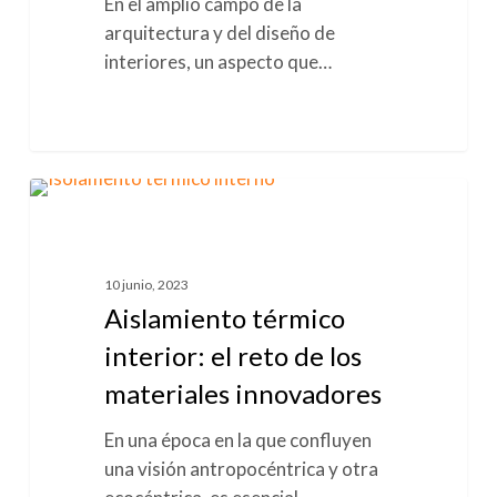
En el amplio campo de la
arquitectura y del diseño de
interiores, un aspecto que…
Aislamiento
0
AISLAMIENTO TÉRMICO
térmico
interior:
el
10 junio, 2023
reto
Aislamiento térmico
de
interior: el reto de los
los
materiales innovadores
materiales
innovadores
En una época en la que confluyen
una visión antropocéntrica y otra