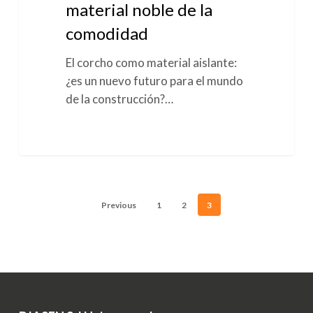
material noble de la
la
comodidad
comodidad
El corcho como material aislante:
¿es un nuevo futuro para el mundo
de la construcción?…
Previous
1
2
3