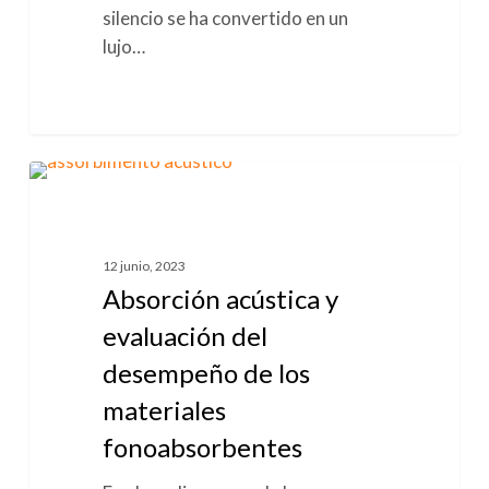
silencio se ha convertido en un
lujo…
Absorción
0
AISLAMIENTO ACÚSTICO
acústica
y
evaluación
12 junio, 2023
del
Absorción acústica y
desempeño
evaluación del
de
desempeño de los
los
materiales
materiales
fonoabsorbentes
fonoabsorbentes