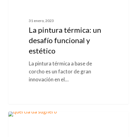
AISLAMIENTO TÉRMICO
pintura
térmica:
un
31 enero, 2023
desafío
La pintura térmica: un
funcional
desafío funcional y
y
estético
estético
La pintura térmica a base de
corcho es un factor de gran
innovación en el…
Alcornoque:
0
CORCHO
el
enigma