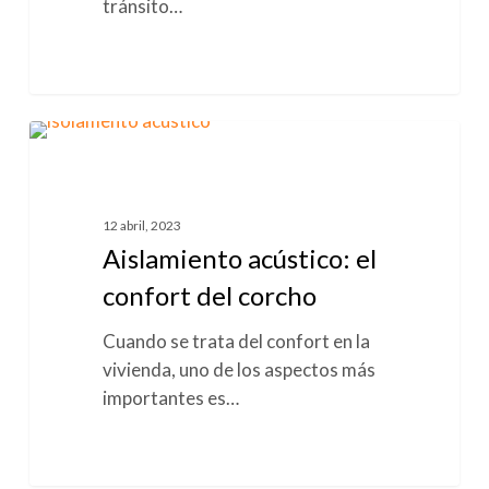
tránsito…
Aislamiento
0
AISLAMIENTO ACÚSTICO
acústico:
el
confort
12 abril, 2023
del
Aislamiento acústico: el
corcho
confort del corcho
Cuando se trata del confort en la
vivienda, uno de los aspectos más
importantes es…