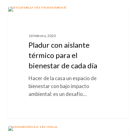
Pladur
0
AISLAMIENTO TÉRMICO
con
aislante
térmico
16 febrero, 2023
para
Pladur con aislante
el
térmico para el
bienestar
bienestar de cada día
de
cada
Hacer de la casa un espacio de
día
bienestar con bajo impacto
ambiental: es un desafío…
Aislamiento
0
AISLAMIENTO TÉRMICO