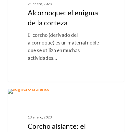
de
21 enero, 2023
la
Alcornoque: el enigma
corteza
de la corteza
El corcho (derivado del
alcornoque) es un material noble
que se utiliza en muchas
actividades…
Corcho
0
CORCHO
aislante:
el
material
13 enero, 2023
noble
Corcho aislante: el
de