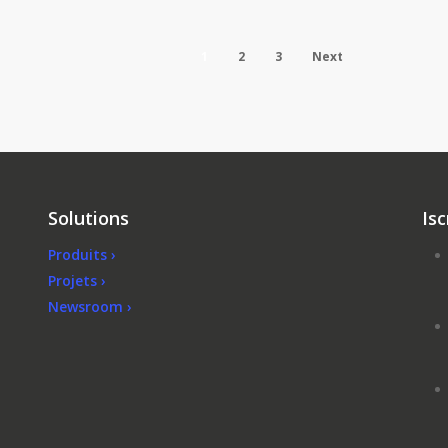
1
2
3
Next
Solutions
Isc
Produits ›
Projets ›
Newsroom ›