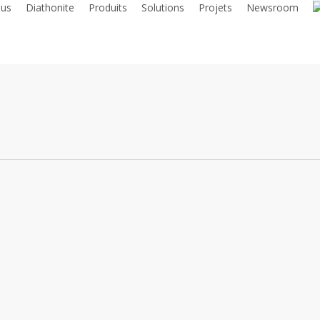
us
Diathonite
Produits
Solutions
Projets
Newsroom
e sous l’Angle de la Durabilité : la Vision