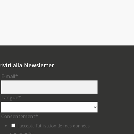
riviti alla Newsletter
E-mail
*
Langue
*
Consentement
*
J'accepte l'utilisation de mes données
personnelles