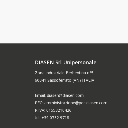
une
maisons
architecture
?
durable
DIASEN Srl Unipersonale
Zona industriale Berbentina n°5
60041 Sassoferrato (AN) ITALIA
Email: diasen@diasen.com
PEC: amministrazione@pec.diasen.com
P.IVA: 01553210426
tel: +39 0732 9718