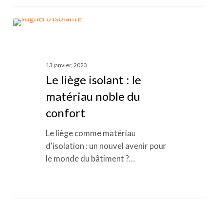
Le
0
LIÈGE
liège
isolant
:
13 janvier, 2023
le
Le liège isolant : le
matériau
matériau noble du
noble
confort
du
confort
Le liège comme matériau
d'isolation : un nouvel avenir pour
le monde du bâtiment ?…