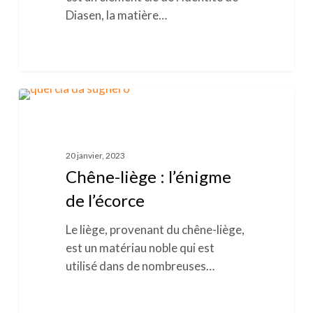
Diasen, la matière…
Chêne-
0
LIÈGE
liège
:
l’énigme
20 janvier, 2023
de
Chêne-liège : l’énigme
l’écorce
de l’écorce
Le liège, provenant du chêne-liège,
est un matériau noble qui est
utilisé dans de nombreuses…