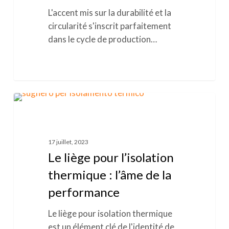
un
L'accent mis sur la durabilité et la
écosystème
circularité s'inscrit parfaitement
précieux
dans le cycle de production…
Le
0
LIÈGE
liège
pour
l’isolation
17 juillet, 2023
thermique
Le liège pour l’isolation
:
thermique : l’âme de la
l’âme
performance
de
la
Le liège pour isolation thermique
performance
est un élément clé de l'identité de