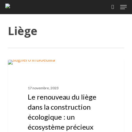
Skip
Men
to
search
main
content
Liège
Le
0
LIÈGE
renouveau
du
liège
17 novembre, 2023
dans
Le renouveau du liège
la
dans la construction
construction
écologique : un
écologique
:
écosystème précieux