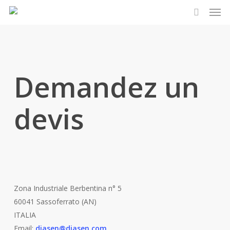
Men
Skip
to
search
main
content
Demandez un
devis
Zona Industriale Berbentina n° 5
60041 Sassoferrato (AN)
ITALIA
Email:
diasen@diasen.com