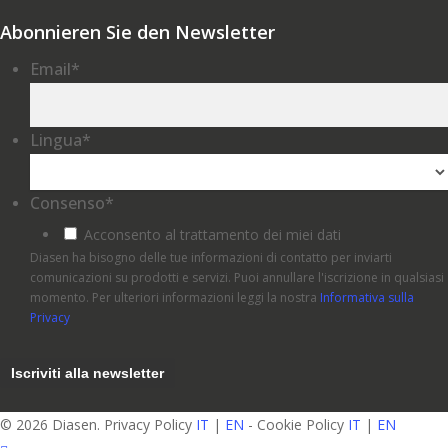
Abonnieren Sie den Newsletter
Email
*
Lingua
*
Consenso
*
Acconsento al trattamento dei miei dati
Diasen ha bisogno delle tue informazioni di contatto per inviarti
comunicazioni su prodotti e servizi. Puoi annullare l'iscrizione in qualsiasi
momento. Per ulteriori informazioni leggi la nostra
Informativa sulla
Privacy
© 2026 Diasen. Privacy Policy
IT
|
EN
- Cookie Policy
IT
|
EN