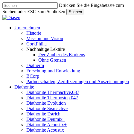
Skip
Drücken Sie die Eingabetaste zum
to
Suchen oder ESC zum Schließen
Suchen
main
Close
content
Search
search
Menu
Unternehmen
Historie
Mission und Vision
CorkPhilia
Nachhaltige Lektüre
Der Zauber des Korkens
Ohne Grenzen
Diatherm
Forschung und Entwicklung
BCorp
Partnerschaften, Zertifizierungen und Auszeichnungen
Diathonite
Diathonite Thermactive.037
Diathonite Thermostep.047
Diathonite Evolution
Diathonite Sismactive
Diathonite Estrich
Diathonite Deumix+
Diathonite Acoustix+
Diathonite Acoustix