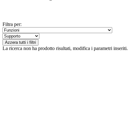
Filtra per:
Azzera tutti i filtri
La ricerca non ha prodotto risultati, modifica i parametri inseriti.
DIASEN Srl Unipersonale
Zona industriale Berbentina n°5
60041 Sassoferrato (AN) ITALIA
Email: diasen@diasen.com
PEC: amministrazione@pec.diasen.com
P.IVA: 01553210426
tel: +39 0732 9718
Abonnieren Sie den Newsletter