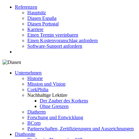
Referenzen
Hauptsitz
Diasen España
Diasen Portugal
Karriere
Einen Termin vereinbaren
Einen Kostenvoranschlag anfordern
Software-Support anfordern
search
Unternehmen
Historie
Mission und Vision
CorkPhilia
Nachhaltige Lektüre
Der Zauber des Korkens
Ohne Grenzen
Diatherm
Forschung und Entwicklung
BCorp
Partnerschaften, Zertifizierungen und Auszeichnungen
Diathonite