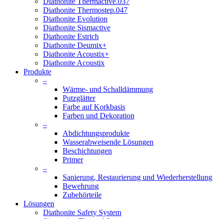
Diathonite Thermactive.037
Diathonite Thermostep.047
Diathonite Evolution
Diathonite Sismactive
Diathonite Estrich
Diathonite Deumix+
Diathonite Acoustix+
Diathonite Acoustix
Produkte
–
Wärme- und Schalldämmung
Putzglätter
Farbe auf Korkbasis
Farben und Dekoration
–
Abdichtungsprodukte
Wasserabweisende Lösungen
Beschichtungen
Primer
–
Sanierung, Restaurierung und Wiederherstellung
Bewehrung
Zubehörteile
Lösungen
Diathonite Safety System