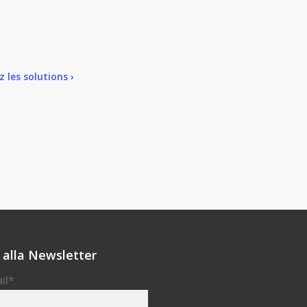
 les solutions ›
ti alla Newsletter
il
*