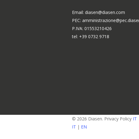
Email: diasen@diasen.com
PEC: amministrazione@pec.dias
P.IVA: 01553210426
tel: +39 0732 9718
© 2026 Diasen. Privacy Policy
IT
IT
|
EN