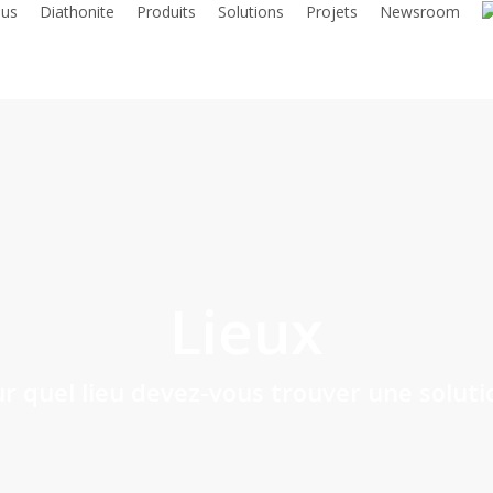
us
Diathonite
Produits
Solutions
Projets
Newsroom
Lieux
r quel lieu devez-vous trouver une soluti