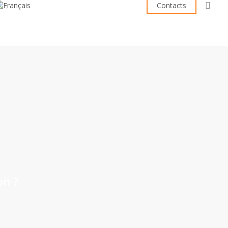
sea
Contacts
on ?