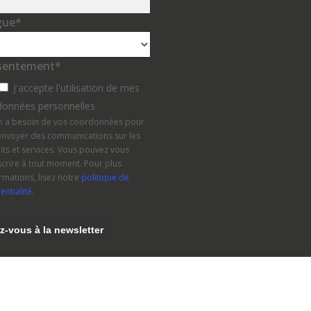
gue
*
sentement
*
J'accepte l'utilisation de mes
données personnelles
n a besoin de vos coordonnées pour
envoyer des communications sur les
ts et services. Vous pouvez vous
crire à tout moment. Pour plus
rmations, lisez notre
politique de
entialité
.