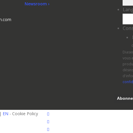
Newsroom ›
Lan
en.com
Con
Diase
vous 
produi
désins
d'info
confid
facebook
|
EN
- Cookie Policy
pinterest
linkedin