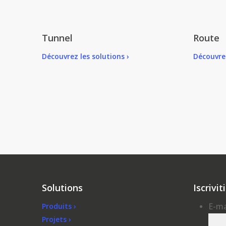
Tunnel
Route
Découvrez les solutions ›
Découvrez
e
Solutions
Iscrivi
E-ma
Produits ›
Projets ›