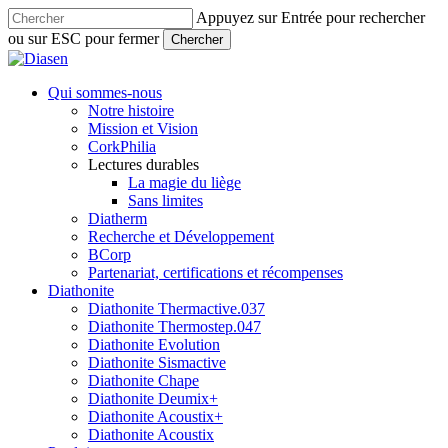
Skip
Appuyez sur Entrée pour rechercher
to
ou sur ESC pour fermer
Chercher
main
Close
content
Search
search
Menu
Qui sommes-nous
Notre histoire
Mission et Vision
CorkPhilia
Lectures durables
La magie du liège
Sans limites
Diatherm
Recherche et Développement
BCorp
Partenariat, certifications et récompenses
Diathonite
Diathonite Thermactive.037
Diathonite Thermostep.047
Diathonite Evolution
Diathonite Sismactive
Diathonite Chape
Diathonite Deumix+
Diathonite Acoustix+
Diathonite Acoustix