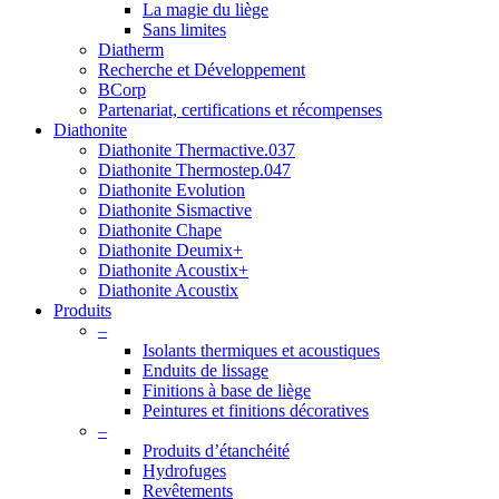
La magie du liège
Sans limites
Diatherm
Recherche et Développement
BCorp
Partenariat, certifications et récompenses
Diathonite
Diathonite Thermactive.037
Diathonite Thermostep.047
Diathonite Evolution
Diathonite Sismactive
Diathonite Chape
Diathonite Deumix+
Diathonite Acoustix+
Diathonite Acoustix
Produits
–
Isolants thermiques et acoustiques
Enduits de lissage
Finitions à base de liège
Peintures et finitions décoratives
–
Produits d’étanchéité
Hydrofuges
Revêtements