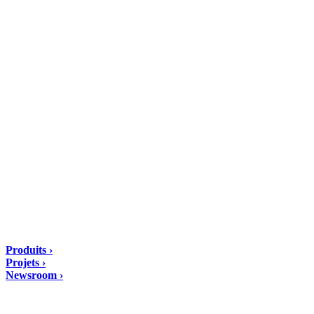
DIASEN Srl Unipersonale
Zona industriale Berbentina n°5
60041 Sassoferrato (AN) ITALIA
Email: diasen@diasen.com
PEC: amministrazione@pec.diasen.com
P.IVA: 01553210426
tel: +39 0732 9718
Solutions
Produits ›
Projets ›
Newsroom ›