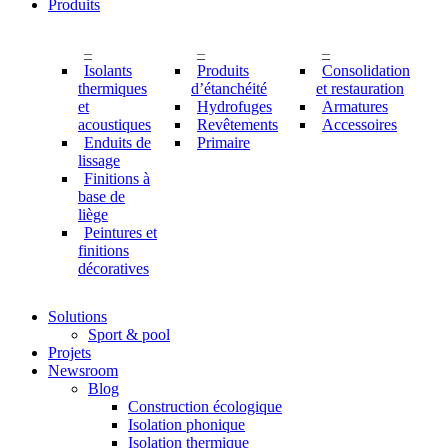
Produits
–
–
–
Isolants
Produits
Consolidation
thermiques
d’étanchéité
et restauration
et
Hydrofuges
Armatures
acoustiques
Revêtements
Accessoires
Enduits de
Primaire
lissage
Finitions à
base de
liège
Peintures et
finitions
décoratives
Solutions
Sport & pool
Projets
Newsroom
Blog
Construction écologique
Isolation phonique
Isolation thermique