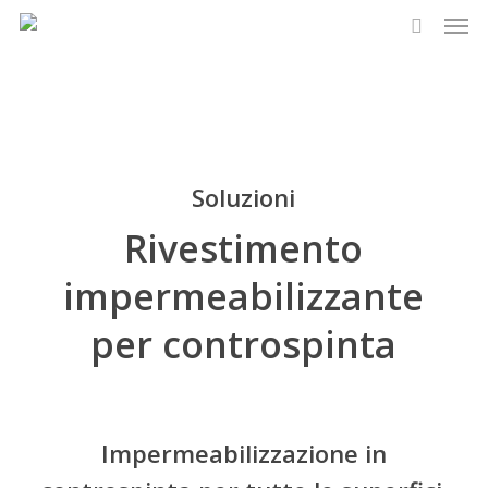
Men
Skip
to
search
main
content
Soluzioni
Rivestimento
impermeabilizzante
per controspinta
Impermeabilizzazione in