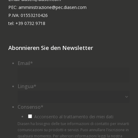
PEC: amministrazione@pec.diasen.com
P.IVA: 01553210426
tel: +39 0732 9718
Abonnieren Sie den Newsletter
Email
*
Lingua
*
Consenso
*
Acconsento al trattamento dei miei dati
Diasen ha bisogno delle tue informazioni di contatto per inviarti
comunicazioni su prodotti e servizi. Puoi annullare l'iscrizione in
qualsiasi momento. Per ulteriori informazioni leggi la nostra