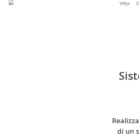
Yritys
D
Skip
to
main
content
Sis
Realizza
di un 