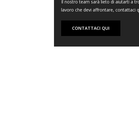
Il nostro team sarà lieto di aiutarti a tr
lavoro che devi affrontare, contattaci q
CONTATTACI QUI