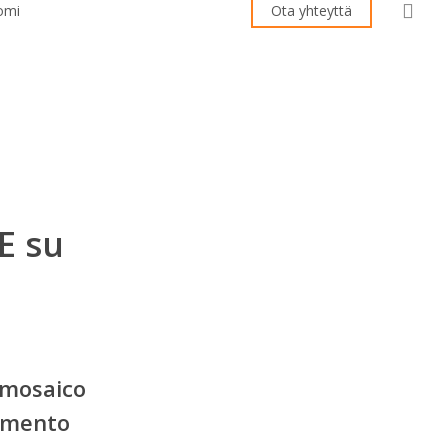
sea
Ota yhteyttä
E su
o mosaico
cemento