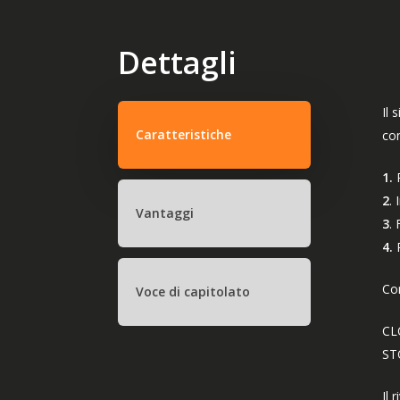
Dettagli
Il 
Caratteristiche
con
1.
2
.
Vantaggi
3
.
4.
R
Co
Voce di capitolato
CL
ST
Il 