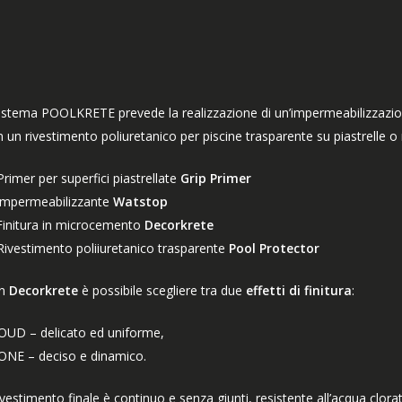
sistema POOLKRETE prevede la realizzazione di un’impermeabilizzazion
 un rivestimento poliuretanico per piscine trasparente su piastrelle o
Primer per superfici piastrellate
Grip Primer
 Impermeabilizzante
Watstop
 Finitura in microcemento
Decorkrete
ivestimento poliiuretanico trasparente
Pool Protector
n
Decorkrete
è possibile scegliere tra due
effetti di finitura
:
OUD – delicato ed uniforme,
ONE – deciso e dinamico.
rivestimento finale è continuo e senza giunti, resistente all’acqua clorat