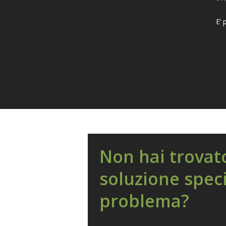
E’ 
Non hai trovat
soluzione speci
problema?