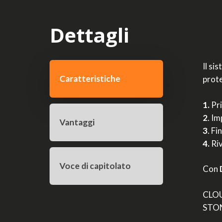
Dettagli
Il si
Caratteristiche
prote
1.
Pri
2
. I
Vantaggi
3
. F
4.
Riv
Voce di capitolato
Con
CLOU
STON