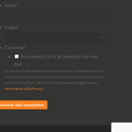
Email
*
Lingua
*
Consenso
*
Acconsento al trattamento dei miei
dati
Diasen ha bisogno delle tue informazioni di contatto per inviarti
comunicazioni su prodotti e servizi. Puoi annullare l'iscrizione in
qualsiasi momento. Per ulteriori informazioni leggi la nostra
Informativa sulla Privacy