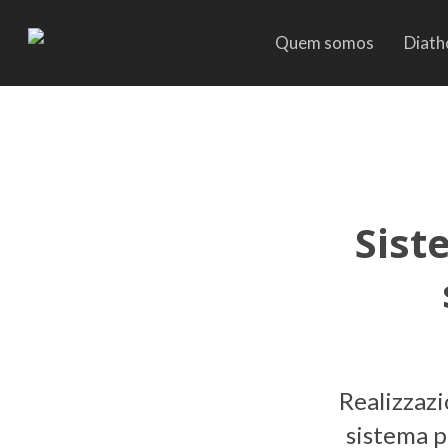
Skip
to
Quem somos
Diath
main
content
Sist
Realizzazi
sistema p