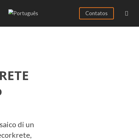
sea
Contatos
KRETE
o
saico di un
ecorkrete,