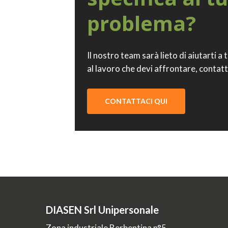
problema?
Il nostro team sarà lieto di aiutarti a 
al lavoro che devi affrontare, contatt
CONTATTACI QUI
DIASEN Srl Unipersonale
Zona industriale Berbentina n°5