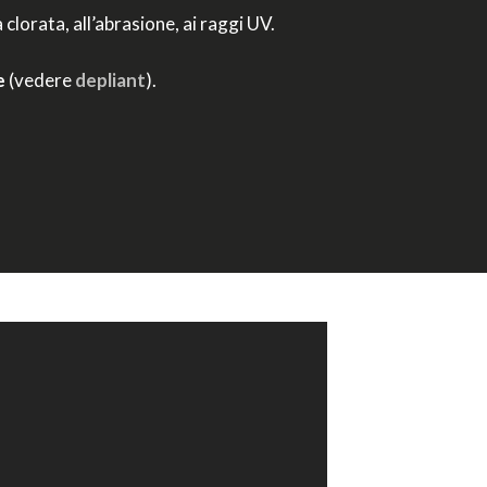
 clorata, all’abrasione, ai raggi UV.
e
(vedere
depliant
).