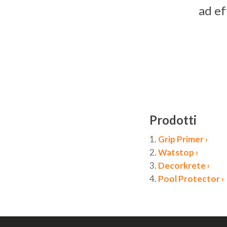
ad ef
Aperte enter para pesquisar ou ESC para fechar
Prodotti
1.
Grip Primer ›
2.
Watstop ›
3.
Decorkrete ›
4.
Pool Protector ›