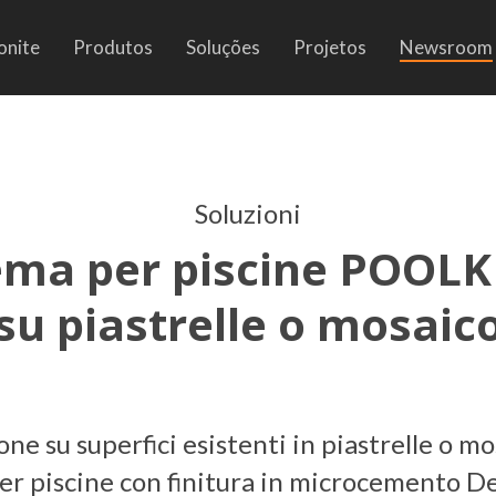
onite
Produtos
Soluções
Projetos
Newsroom
Soluzioni
ema per piscine POOL
su piastrelle o mosaic
one su superfici esistenti in piastrelle o mo
er piscine con finitura in microcemento D