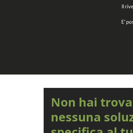
Il ri
E’ po
Non hai trova
nessuna solu
specifica al t