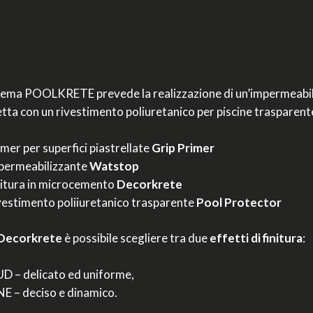
stema POOLKRETE prevede la realizzazione di un’impermeabili
tta con un rivestimento poliuretanico per piscine trasparente
mer per superfici piastrellate
Grip Primer
mpermeabilizzante
Watstop
initura in microcemento
Decorkrete
estimento poliiuretanico trasparente
Pool Protector
Decorkrete
è possibile scegliere tra due
effetti di finitura
:
D – delicato ed uniforme,
E – deciso e dinamico.