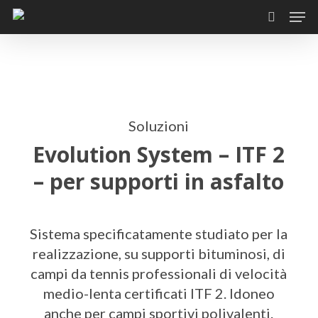
Skip
Men
to
search
main
content
Soluzioni
Evolution System – ITF 2
– per supporti in asfalto
Sistema specificatamente studiato per la
realizzazione, su supporti bituminosi, di
campi da tennis professionali di velocità
medio-lenta certificati ITF 2. Idoneo
anche per campi sportivi polivalenti.