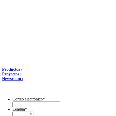
DIASEN Srl Unipersonale
Zona industriale Berbentina n°5
60041 Sassoferrato (AN) ITALIA
Email: diasen@diasen.com
PEC: amministrazione@pec.diasen.com
P.IVA: 01553210426
tel: +39 0732 9718
Soluciones
Productos ›
Proyectos ›
Newsroom ›
Suscríbete al boletín
Correo electrónico
*
Lengua
*