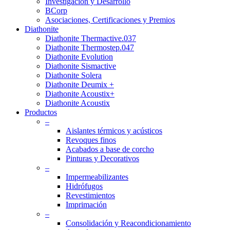
Investigación y Desarrollo
BCorp
Asociaciones, Certificaciones y Premios
Diathonite
Diathonite Thermactive.037
Diathonite Thermostep.047
Diathonite Evolution
Diathonite Sismactive
Diathonite Solera
Diathonite Deumix +
Diathonite Acoustix+
Diathonite Acoustix
Productos
–
Aislantes térmicos y acústicos
Revoques finos
Acabados a base de corcho
Pinturas y Decorativos
–
Impermeabilizantes
Hidrófugos
Revestimientos
Imprimación
–
Consolidación y Reacondicionamiento