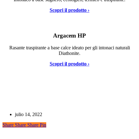
Scopri il prodotto ›
Argacem HP
Rasante traspirante a base calce ideato per gli intonaci naturali
Diathonite.
Scopri il prodotto ›
julio 14, 2022
Share
Share
Share
Share
Pin