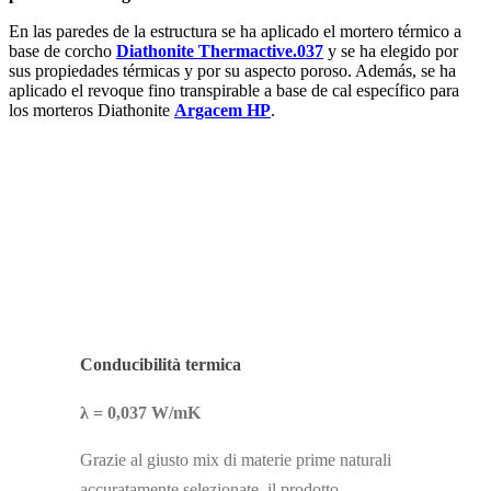
En las paredes de la estructura se ha aplicado el mortero térmico a
base de corcho
Diathonite Thermactive.037
y se ha elegido por
sus propiedades térmicas y por su aspecto poroso. Además, se ha
aplicado el revoque fino transpirable a base de cal específico para
los morteros Diathonite
Argacem HP
.
Wellness
1
Wellness
2
Wellness
3
Wellness
5
Conducibilità termica
λ = 0,037 W/mK
Grazie al giusto mix di materie prime naturali
accuratamente selezionate, il prodotto