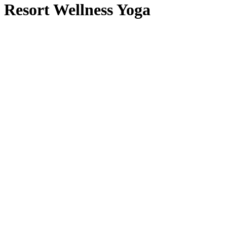
Resort Wellness Yoga
Resort
Wellness
Yoga
Il gioiello delle Fiandre