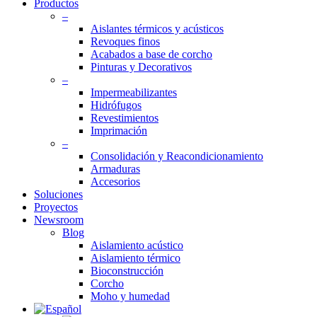
Productos
–
Aislantes térmicos y acústicos
Revoques finos
Acabados a base de corcho
Pinturas y Decorativos
–
Impermeabilizantes
Hidrófugos
Revestimientos
Imprimación
–
Consolidación y Reacondicionamiento
Armaduras
Accesorios
Soluciones
Proyectos
Newsroom
Blog
Aislamiento acústico
Aislamiento térmico
Bioconstrucción
Corcho
Moho y humedad