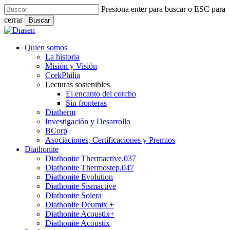
Skip
Presiona enter para buscar o ESC para
to
cerrar
Buscar
main
Close
content
Search
search
Menu
Quien somos
La historia
Misión y Visión
CorkPhilia
Lecturas sostenibles
El encanto del corcho
Sin fronteras
Diatherm
Investigación y Desarrollo
BCorp
Asociaciones, Certificaciones y Premios
Diathonite
Diathonite Thermactive.037
Diathonite Thermostep.047
Diathonite Evolution
Diathonite Sismactive
Diathonite Solera
Diathonite Deumix +
Diathonite Acoustix+
Diathonite Acoustix