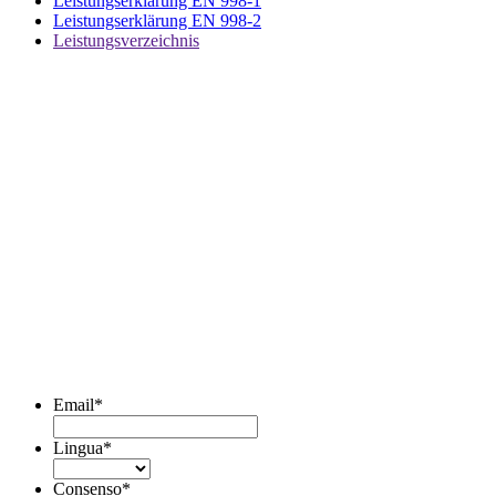
Leistungserklärung EN 998-1
Leistungserklärung EN 998-2
Leistungsverzeichnis
DIASEN Srl Unipersonale
Zona industriale Berbentina n°5
60041 Sassoferrato (AN) ITALIA
Email: diasen@diasen.com
PEC: amministrazione@pec.diasen.com
P.IVA: 01553210426
tel: +39 0732 9718
Abonnieren Sie den Newsletter
Email
*
Lingua
*
Consenso
*