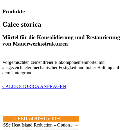
Produkte
Calce storica
Mörtel für die Konsolidierung und Restaurierung
von Mauerwerksstrukturen
Vorgemischter, zementfreier Einkomponentenmörtel mit
ausgezeichneter mechanischer Festigkeit und hoher Haftung auf
dem Untergrund.
CALCE STORICA ANFRAGEN
LEED v4 BD+C e ID+C
SSc
Heat Island Reduction – Option1
–