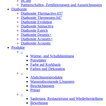
BCorp
Partnerschaften, Zertifizierungen und Auszeichnungen
Diathonite
Diathonite Thermactive.037
Diathonite Thermostep.047
Diathonite Evolution
Diathonite Sismactive
Diathonite Estrich
Diathonite Deumix+
Diathonite Acoustix+
Diathonite Acoustix
Produkte
–
Wärme- und Schalldämmung
Putzglätter
Farbe auf Korkbasis
Farben und Dekoration
–
Abdichtungsprodukte
Wasserabweisende Lösungen
Beschichtungen
Primer
–
Sanierung, Restaurierung und Wiederherstellung
Bewehrung