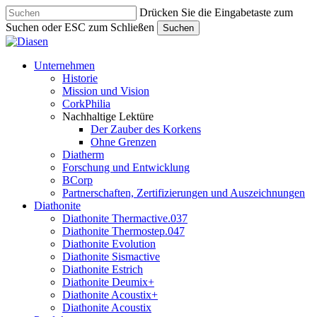
Skip
Drücken Sie die Eingabetaste zum
to
Suchen oder ESC zum Schließen
Suchen
main
Close
content
Search
search
Menu
Unternehmen
Historie
Mission und Vision
CorkPhilia
Nachhaltige Lektüre
Der Zauber des Korkens
Ohne Grenzen
Diatherm
Forschung und Entwicklung
BCorp
Partnerschaften, Zertifizierungen und Auszeichnungen
Diathonite
Diathonite Thermactive.037
Diathonite Thermostep.047
Diathonite Evolution
Diathonite Sismactive
Diathonite Estrich
Diathonite Deumix+
Diathonite Acoustix+
Diathonite Acoustix