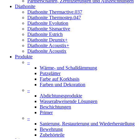
Partnerschaften, Zertifizierungen und Auszeichnungen
Diathonite
Diathonite Thermactive.037
Diathonite Thermostep.047
Diathonite Evolution
Diathonite Sismactive
Diathonite Estrich
Diathonite Deumix+
Diathonite Acoustix+
Diathonite Acoustix
Produkte
–
Wärme- und Schalldämmung
Putzglätter
Farbe auf Korkbasis
Farben und Dekoration
–
Abdichtungsprodukte
Wasserabweisende Lösungen
Beschichtungen
Primer
–
Sanierung, Restaurierung und Wiederherstellung
Bewehrung
Zubehörteile