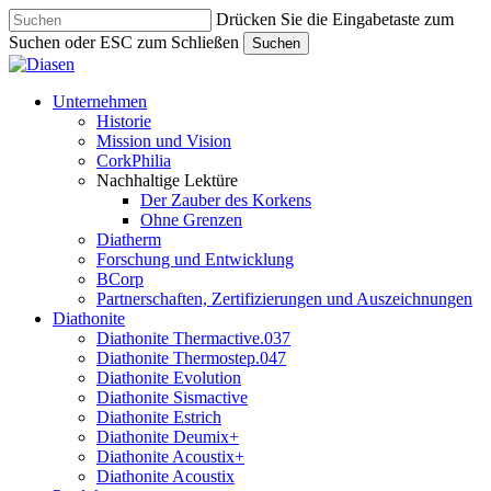
Skip
Drücken Sie die Eingabetaste zum
to
Suchen oder ESC zum Schließen
Suchen
main
Close
content
Search
search
Menu
Unternehmen
Historie
Mission und Vision
CorkPhilia
Nachhaltige Lektüre
Der Zauber des Korkens
Ohne Grenzen
Diatherm
Forschung und Entwicklung
BCorp
Partnerschaften, Zertifizierungen und Auszeichnungen
Diathonite
Diathonite Thermactive.037
Diathonite Thermostep.047
Diathonite Evolution
Diathonite Sismactive
Diathonite Estrich
Diathonite Deumix+
Diathonite Acoustix+
Diathonite Acoustix