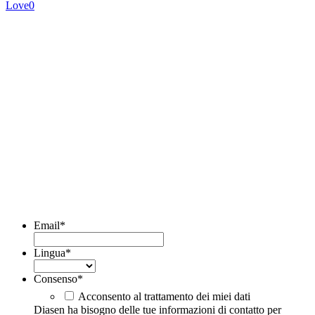
Love
0
DIASEN Srl Unipersonale
Zona industriale Berbentina n°5
60041 Sassoferrato (AN) ITALIA
Email: diasen@diasen.com
PEC: amministrazione@pec.diasen.com
P.IVA: 01553210426
tel: +39 0732 9718
Abonnieren Sie den Newsletter
Email
*
Lingua
*
Consenso
*
Acconsento al trattamento dei miei dati
Diasen ha bisogno delle tue informazioni di contatto per