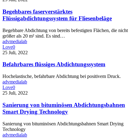
faserverstärktes
Flüssigabdichtungssystem
Begehbares faserverstärktes
für
Flüssigabdichtungssystem für Fliesenbeläge
Fliesenbeläge
Begehbare Abdichtung von bereits befestigten Flächen, die nicht
größer als 20 m² sind. Es sind…
advmedialab
Love
0
Befahrbares
25 Juli, 2022
flüssiges
Abdichtungssystem
Befahrbares flüssiges Abdichtungssystem
Hochelastische, befahrbare Abdichtung bei positivem Druck.
advmedialab
Love
0
Sanierung
25 Juli, 2022
von
bituminösen
Sanierung von bituminösen Abdichtungsbahnen
Abdichtungsbahnen
Smart Drying Technology
Smart
Drying
Sanierung von bituminösen Abdichtungsbahnen Smart Drying
Technology
Technology
advmedialab