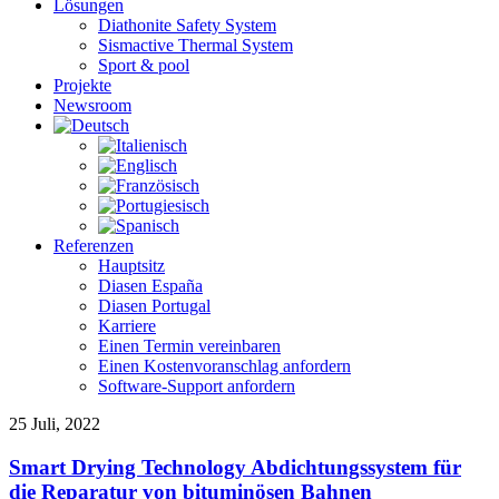
Lösungen
Diathonite Safety System
Sismactive Thermal System
Sport & pool
Projekte
Newsroom
Referenzen
Hauptsitz
Diasen España
Diasen Portugal
Karriere
Einen Termin vereinbaren
Einen Kostenvoranschlag anfordern
Software-Support anfordern
Smart
25 Juli, 2022
Drying
Technology
Smart Drying Technology Abdichtungssystem für
Abdichtungssystem
die Reparatur von bituminösen Bahnen