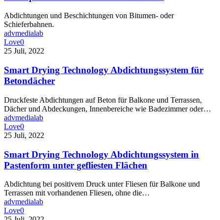
für
die
Abdichtungen und Beschichtungen von Bitumen- oder
Reparatur
Schieferbahnen.
von
advmedialab
bituminösen
Love
0
Bahnen
Smart
25 Juli, 2022
Drying
Technology
Smart Drying Technology Abdichtungssystem für
Abdichtungssystem
Betondächer
für
Betondächer
Druckfeste Abdichtungen auf Beton für Balkone und Terrassen,
Dächer und Abdeckungen, Innenbereiche wie Badezimmer oder…
advmedialab
Love
0
Smart
25 Juli, 2022
Drying
Technology
Smart Drying Technology Abdichtungssystem in
Abdichtungssystem
Pastenform unter gefliesten Flächen
in
Pastenform
Abdichtung bei positivem Druck unter Fliesen für Balkone und
unter
Terrassen mit vorhandenen Fliesen, ohne die…
gefliesten
advmedialab
Flächen
Love
0
Begehbares
25 Juli, 2022