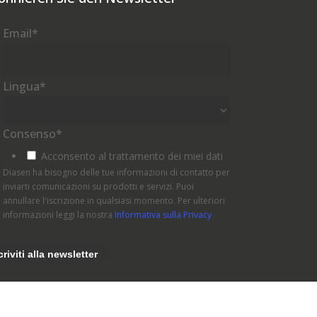
Email
*
Lingua
*
Consenso
*
Acconsento al trattamento dei miei dati
Diasen ha bisogno delle tue informazioni di contatto per
inviarti comunicazioni su prodotti e servizi. Puoi
annullare l'iscrizione in qualsiasi momento. Per ulteriori
informazioni leggi la nostra
Informativa sulla Privacy