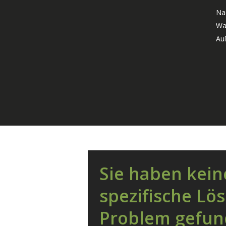
Na
Was
Au
Sie haben kein
spezifische Lös
Problem gefu