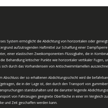
eses System ermöglicht die Abdichtung von horizontalen oder geneig
tergrund aufzutragenden Haftmittel zur Schaffung einer Dampfsperre 
ter, einer elastischen Zweikomponenten-Flüssigbahn, die in Kombinati
 die Behandlung kritischer Punkte wie horizontaler vertikaler Fugen, 
s sich durch das Vorhandensein von Antischwimmlamellen auszeichnet
m Abschluss der so erhaltenen Abdichtungsschicht wird die befahrb
fgetragen, die in der Lage ist, den durch den Transport von gummib
anspruchungen standzuhalten und die darunter liegende Abdichtungssc
ansport von Fahrzeugen geeignete Oberfläche in einer im Vergleich z
cke und Zeit geschaffen werden kann.