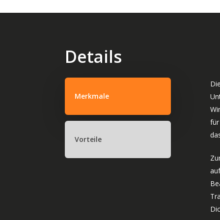
Details
Di
Merkmale
Un
Win
für
da
Vorteile
Zu
au
Be
Tr
Di